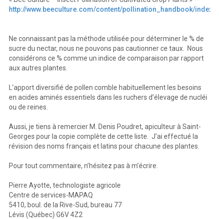
Berbéris sps 
Berberis sps 
Générale 
Oui 
Oui 
45.0 
Sec 
Mai 
Légèrement ambré 
Épine vinette 
Hydrangée           
Hydrangea           
Générale           
Oui           
Oui           
Frai
s 
Août – septembre 
Légèrement ambré 
Symphoricarpe 
S . racemosus 
Occasionnelle
Oui 
---- 
28.6 
Frais 
Juin - août 
Blanc 
http://www.beeculture.com/content/pollination_handbook/index.
Rosiers 
Rosa sps 
Générale 
Oui 
Oui 
Sec 
Juin - août 
Légèrement ambré 
Fuchsia sps 
Occasionnelle
Oui 
---- 
Frais 
Avril - mai 
Blanc 
Chèvrefeuille 
Lonicera sps 
Abondante 
Oui 
---- 
Frais 
Juin – août 
Blanc 
Céphalante          
C.          occidentalis          
Occasionnelle
Oui          
----          
Humide          
Juillet-          septembre          
Blanc          
Marronnier 
Aesculus sps 
Occasionnelle
Oui 
Oui 
49.0 
Frais 
Mai - juin 
Blanc 
Orme sps 
Ulmus 
Moyenne 
Oui 
Oui 
Frais 
Mai - juin 
Hêtre sps 
Fagus 
Abondante 
---- 
Oui 
Miellat 
Frais 
Mai - juin 
Seringa                
Philadelphus                
Abondante                
Oui                
Oui                
Frais                
Juin                
Légèrement                ambré                
PLANTES CULTIVÉES D’IMPORTANCE SECONDAIRE 
Ne connaissant pas la méthode utilisée pour déterminer le % de
Pois 
Pisum sps 
Abondante 
Annuelle 
Oui 
---- 
51.0 
Frais 
Juin - juillet 
Blanc transparent 
Haricots 
Phaseolus 
Abondante 
Annuelle 
Oui 
---- 
Frais 
Juin - juillet 
Blanc 
Brassica sps 
Abondante 
Ann-bis-vivace 
Oui 
Oui 
40.50 
Frais 
Mai - octobre 
Légèrement ambré 
Moutarde 
Maïs 
Zea mays 
Abondante 
Annuelle 
---- 
Oui 
Miellat 
Frais 
Juillet – août 
sucre du nectar, nous ne pouvons pas cautionner ce taux. Nous
Lin  
L. usitatissimum 
Abondante 
Annuelle 
Oui 
Oui 
49.5 
Sec 
Blanc 
Asperge 
Asparagus 
Restreinte 
Vivace 
Oui 
Oui 
Frais 
Juin - juillet 
Blanc 
Fèves 
V. faba 
Abondante 
Annuelle 
Oui 
---- 
Frais 
Juin - juillet 
Blanc 
Concombre 
Cucurbita 
Moyenne 
Annuelle 
Oui 
Oui 
46.0 
Sec 
Mai - juin 
Blanc 
Framboisier 
Rubus sps 
Abondante 
Vivace 
Oui 
Oui 
34.0 
Sec 
Mai - juin 
Blanc 
considérons ce % comme un indice de comparaison par rapport
Fraisier 
Fragaria sps 
Abondante 
Vivace 
Oui 
Oui 
Sec 
Juillet- août 
Blanc 
Sauge                  
Salvia                  sps                  
Rare                  
Oui             
Oui             
44.0             
Frais             
Ambré                          
Annuelle-vivace 
Juillet-septembre 
aux autres plantes.
5 
L’apport diversifié de pollen comble habituellement les besoins
en acides aminés essentiels dans les ruchers d’élevage de nucléi
ou de reines.
Aussi, je tiens à remercier M. Denis Poudret, apiculteur à Saint-
Georges pour la copie complète de cette liste. J’ai effectué la
révision des noms français et latins pour chacune des plantes.
Pour tout commentaire, n’hésitez pas à m’écrire.
Pierre Ayotte, technologiste agricole
Centre de services-MAPAQ
5410, boul. de la Rive-Sud, bureau 77
Lévis (Québec) G6V 4Z2