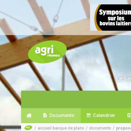
Le sa
Documents
Calendrier
/
accueil banque de plans
/
documents
/
propos