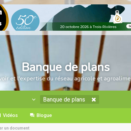
Banque de plans
voir et l'expertise du réseau agricole et agroalime
Banque de plans
Vidéos
Blogue
er un document