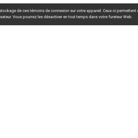
 stockage de ces témoins de connexion sur votre appareil. Ceux-ci permettent
lisateur. Vous pourrez les désactiver en tout temps dans votre fureteur Web.
rsion du site en
développement
. Pour la version en
production
,