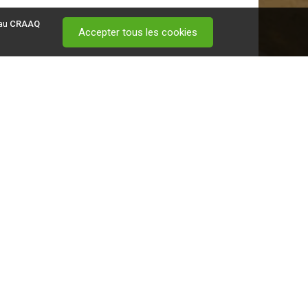
 au
CRAAQ
Accepter tous les cookies
 visitez ce
lien
.