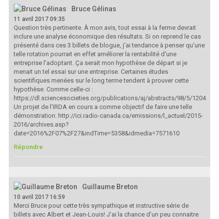
Bruce Gélinas
11 avril 2017 09:35
Question très pertinente. À mon avis, tout essai à la ferme devrait
inclure une analyse économique des résultats. Si on reprend le cas
présenté dans ces 3 billets de blogue, j'ai tendance à penser qu'une
telle rotation pourrait en effet améliorer la rentabilité d'une
entreprise l'adoptant. Ça serait mon hypothèse de départ si je
menait un tel essai sur une entreprise. Certaines études
scientifiques menées sur le long terme tendent à prouver cette
hypothèse. Comme celle-ci :
https://dl.sciencesocieties.org/publications/aj/abstracts/98/5/1204
Un projet de l'IRDA en cours a comme objectif de faire une telle
démonstration: http://ici.radio-canada.ca/emissions/l_actuel/2015-
2016/archives.asp?
date=2016%2F07%2F27&indTime=5358&idmedia=7571610
Répondre
Guillaume Breton
10 avril 2017 16:59
Merci Bruce pour cette très sympathique et instructive série de
billets avec Albert et Jean-Louis! J’ai la chance d’un peu connaitre