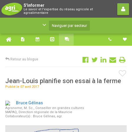
S'informer
S'informer
Le savoir et l'expertise du réseau agricole et
Le savoir et l'expertise du réseau agricole et
agroalimentaire
agroalimentaire
Naviguer par secteur
Retour au blogue
Jean-Louis planifie son essai à la ferme
Publié le 07 avril 2017
Bruce Gélinas
Agronome, M. Sc., Conseiller en grandes cultures
MAPAQ, Direction régionale de la Mauricie
Collaborateur(s) : Bruce Gélinas, agr.