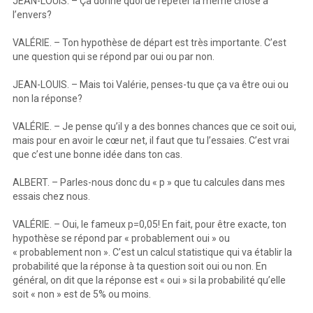
JEAN-LOUIS. – Ça donne quoi de répéter la même chose à
l’envers?
VALÉRIE. – Ton hypothèse de départ est très importante. C’est
une question qui se répond par oui ou par non.
JEAN-LOUIS. – Mais toi Valérie, penses-tu que ça va être oui ou
non la réponse?
VALÉRIE. – Je pense qu’il y a des bonnes chances que ce soit oui,
mais pour en avoir le cœur net, il faut que tu l’essaies. C’est vrai
que c’est une bonne idée dans ton cas.
ALBERT. – Parles-nous donc du « p » que tu calcules dans mes
essais chez nous.
VALÉRIE. – Oui, le fameux p=0,05! En fait, pour être exacte, ton
hypothèse se répond par « probablement oui » ou
« probablement non ». C’est un calcul statistique qui va établir la
probabilité que la réponse à ta question soit oui ou non. En
général, on dit que la réponse est « oui » si la probabilité qu’elle
soit « non » est de 5% ou moins.