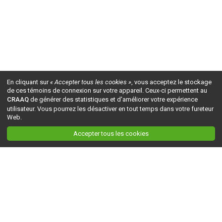
En cliquant sur
« Accepter tous les cookies »
, vous acceptez le stockage
de ces témoins de connexion sur votre appareil. Ceux-ci permettent au
CRAAQ
de générer des statistiques et d'améliorer votre expérience
utilisateur. Vous pourrez les désactiver en tout temps dans votre fureteur
Web.
Accepter tous les cookies
Ceci est la version du site en
développement
. Pour la version en
production
, visitez ce
lien
.