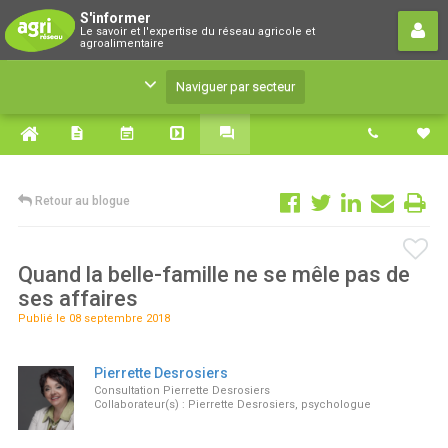
S'informer
S'informer
Le savoir et l'expertise du réseau agricole et
Le savoir et l'expertise du réseau agricole et
agroalimentaire
agroalimentaire
Naviguer par secteur
Retour au blogue
Quand la belle-famille ne se mêle pas de
ses affaires
Publié le 08 septembre 2018
Pierrette Desrosiers
Consultation Pierrette Desrosiers
Collaborateur(s) : Pierrette Desrosiers, psychologue