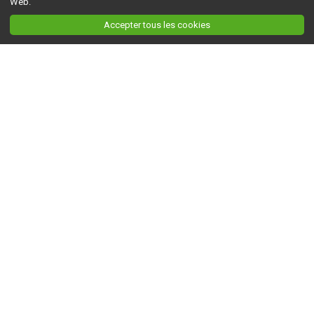
Web.
Accepter tous les cookies
Ceci est la version du site en
développement
. Pour la version en
production
, visitez ce
lien
.
AGRI-RÉSEAU
À propos d'Agri-Réseau
S'INFORMER
Politique éditoriale