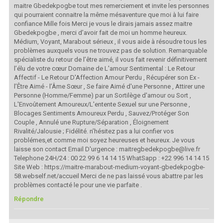
maitre Gbedekpogbe tout mes remerciement et invite les personnes
qui pourraient connaitre la même mésaventure que moi à lui faire
confiance Mille fois Merci je vous le dirais jamais assez maitre
Gbedekpogbe , merci d’avoir fait de moi un homme heureux.
Médium, Voyant, Marabout sérieux , il vous aide à résoudre tous les
problèmes auxquels vous ne trouvez pas de solution. Remarquable
spécialiste du retour de l’être aimé, il vous fait revenir définitivement
l’élu de votre cœur Domaine de L'amour Sentimental : Le Retour
Affectif - Le Retour D'Affection Amour Perdu , Récupérer son Ex -
l’Être Aimé - l’Âme Sœur , Se faire Aimé d'une Personne , Attirer une
Personne (Homme/Femme) par un Sortilège d'amour ou Sort ,
L'Envoûtement Amoureux/L'entente Sexuel sur une Personne ,
Blocages Sentiments Amoureux Perdu , Sauvez/Protéger Son
Couple , Annulé une Rupture/Séparation , Éloignement
Rivalité/Jalousie ; Fidélité. n’hésitez pas a lui confier vos
problémes,et comme moi soyez heureuses et heureux. Je vous
laisse son contact Email D'urgence : maitregbedekpogbe@live.fr
Telephone 24H/24 : 00 22 99 6 14 14 15 WhatSapp : +22 996 14 14 15
Site Web : https://maitre-marabout-medium-voyant-gbedekpogbe-
58.webself.net/accueil Merci de ne pas laissé vous abattre par les
problèmes contacté le pour une vie parfaite .
Répondre