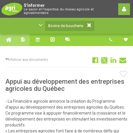
Bovins de boucherie
S'informer
Le savoir et l'expertise du réseau agricole et
Le savoir et l'expertise du réseau agricole et
agroalimentaire
agroalimentaire
Bovins de boucherie
Retour aux documents
Appui au développement des entreprises
agricoles du Québec
- La Financière agricole annonce la création du Programme
d'appui au développement des entreprises agricoles du Québec.
Ce programme vise à appuyer financièrement la croissance et le
développement des entreprises en stimulant les investissements
productifs.
« Les entreprises agricoles font face à de nombreux défis qui