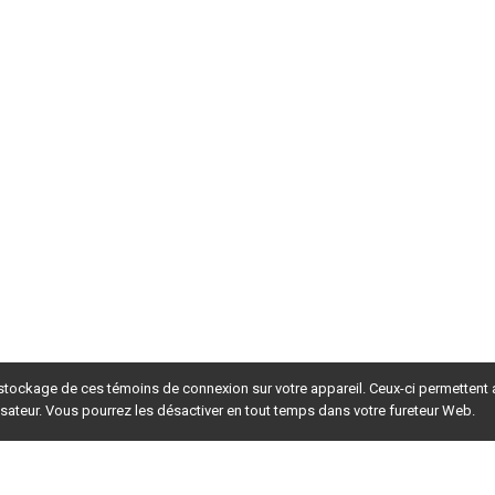
 stockage de ces témoins de connexion sur votre appareil. Ceux-ci permettent
lisateur. Vous pourrez les désactiver en tout temps dans votre fureteur Web.
rsion du site en
développement
. Pour la version en
production
,