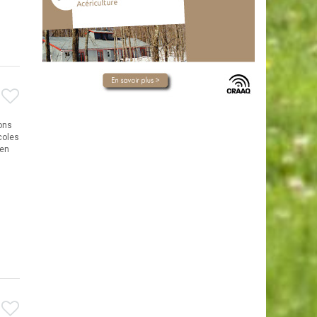
ions
coles
 en