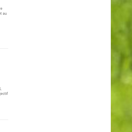
re
et au
,
ectif