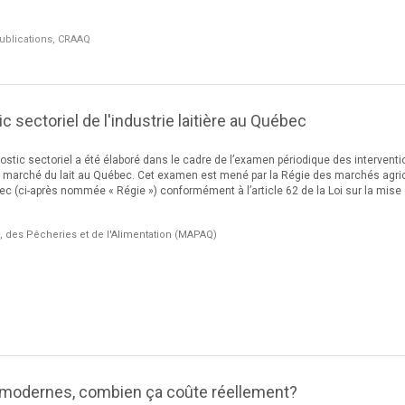
ublications, CRAAQ
ic sectoriel de l'industrie laitière au Québec
nostic sectoriel a été élaboré dans le cadre de l’examen périodique des intervent
n marché du lait au Québec. Cet examen est mené par la Régie des marchés agri
ec (ci-après nommée « Régie ») conformément à l’article 62 de la Loi sur la mise
e, des Pêcheries et de l'Alimentation (MAPAQ)
s modernes, combien ça coûte réellement?