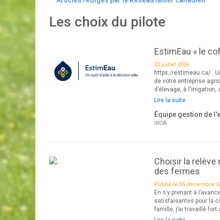
Articles rédigés par le Réseau laitier canadien
Les choix du pilote
EstimEau « le cof
22 juillet 2026
https://estimeau.ca/ Un 
de votre entreprise agri
d’élevage, à l'irrigatio
Lire la suite
Équipe gestion de l'
IRDA
Choisir la relève
des fermes
Publié le 05 décembre 2
En s’y prenant à l’avanc
satisfaisantes pour la 
famille, j’ai travaillé fo