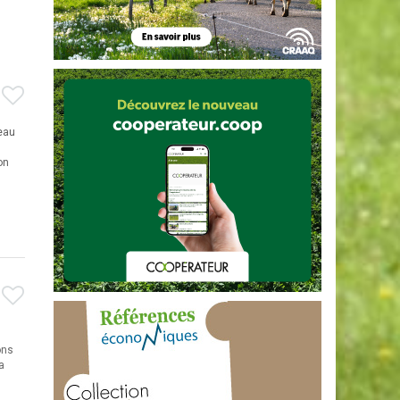
 eau
on
ons
a