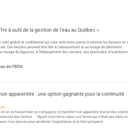
fre à outil de la gestion de l'eau au Québec »
outil gratuit et confidentiel qui vous aide entre autres à estimer les besoins en
cole. Ces besoins peuvent être liés à l'abreuvement et au lavage de bâtiments
n, au lavage de légumes, à l’hébergement des ouvriers, aux pesticides, à la protecti
eau de l'IRDA
 non apparentée : une option gagnante pour la continuité
024
e et en se faisant bien accompagner, le transfert non apparenté donne des soluti
continuité des fermes “Ayant moi-même repris une ferme qui n’était pas dans m
rt avec mon épouse pour améliorer l’exploitation et la faire prospérer.