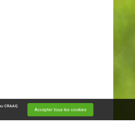
 au
CRAAQ
Accepter tous les cookies
 visitez ce
lien
.