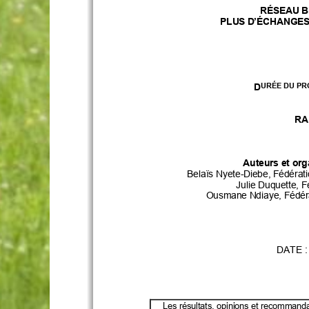
RÉSEAU
B
PLUS
D’ÉCHANGE
D
URÉE DU PR
RA
Auteurs et or
Belaïs Nyete
-Diebe,
Fédérati
Julie Duquette, F
Ousmane Ndiaye, Fédéra
DATE
 :
Les résultats, opinions et recommand