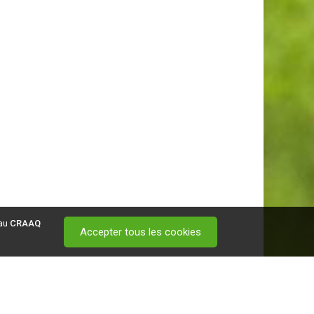
 au
CRAAQ
Accepter tous les cookies
 visitez ce
lien
.