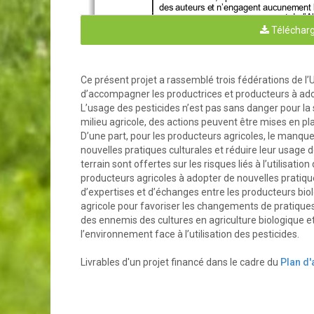
des auteurs et n’engagent aucunement le
et de l’A
Télécharg
Ce présent projet a rassemblé trois fédérations de l
d’accompagner les productrices et producteurs à ado
L’usage des pesticides n’est pas sans danger pour la
Novembre 2024
milieu agricole, des actions peuvent être mises en plac
D’une part, pour les producteurs agricoles, le manqu
nouvelles pratiques culturales et réduire leur usage 
terrain sont offertes sur les risques liés à l’utilisati
producteurs agricoles à adopter de nouvelles pratique
d’expertises et d’échanges entre les producteurs biol
agricole pour favoriser les changements de pratiques.
RÉSEAU
B
des ennemis des cultures en agriculture biologique et
PLUS
D’ÉCHANGES
l’environnement face à l’utilisation des pesticides.
NUMÉRO D
Livrables d'un projet financé dans le cadre du
Plan d'
RÉSUMÉ DU PROJET 