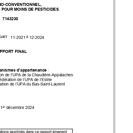
IO
-CONVENTIONNEL,
S
POUR
MOINS
DE
PESTICIDES
7143230
 :
11-
2021
12-
2024
 À 
OJET
PPORT FINAL
 : 
ganismes d’appartenance
on de l’UPA de la Chaudière-
Appalaches
édération de l’UPA de l’Estrie 
tion de l’UPA du Bas
-Saint
-Laurent
er
 1
 décembre 2024
ations exprimés dans ce rapport émanent 