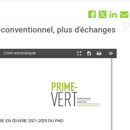
o-conventionnel, plus d'échanges
oom
Mode
Télécharger
Imprimer
Outils
ant
présentation
MISE EN ŒUVRE 
2021-
2025 DU PAD