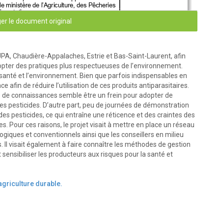
 ministère de l’Agriculture, des Pêcheries 
limentation.
er le document original
’UPA, Chaudière-Appalaches, Estrie et Bas-Saint-Laurent, afin
pter des pratiques plus respectueuses de l’environnement.
 santé et l’environnement. Bien que parfois indispensables en
e afin de réduire l’utilisation de ces produits antiparasitaires.
e de connaissances semble être un frein pour adopter de
des pesticides. D’autre part, peu de journées de démonstration
on des pesticides, ce qui entraîne une réticence et des craintes des
s. Pour ces raisons, le projet visait à mettre en place un réseau
ogiques et conventionnels ainsi que les conseillers en milieu
 Il visait également à faire connaître les méthodes de gestion
IO
-CONVENTIONNEL,
 sensibiliser les producteurs aux risques pour la santé et
POUR
MOINS
DE
PESTICIDES
U PROJET
 : 7143230
agriculture durable.