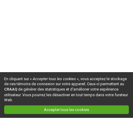
En cliquant sur
« Accepter tous les cookies »
, vous acceptez le stockage
de ces témoins de connexion sur votre appareil. Ceux-ci permettent au
CRAAQ
de générer des statistiques et d'améliorer votre expérience
utilisateur. Vous pourrez les désactiver en tout temps dans votre fureteur
Web.
Accepter tous les cookies
Ceci est la version du site en
développement
. Pour la version en
production
, visitez ce
lien
.