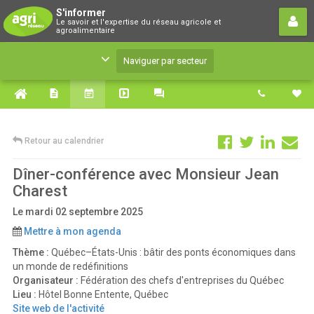
S'informer
S'informer
Le savoir et l'expertise du réseau agricole et
Le savoir et l'expertise du réseau agricole et
agroalimentaire
agroalimentaire
Naviguer par secteur
Retour au calendrier
Dîner-conférence avec Monsieur Jean
Charest
Le mardi 02 septembre 2025
Mettre à mon agenda
Thème :
Québec–États-Unis : bâtir des ponts économiques dans
un monde de redéfinitions
Organisateur :
Fédération des chefs d'entreprises du Québec
Lieu :
Hôtel Bonne Entente, Québec
Site web de l'activité