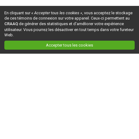
En cliquant sur
« Accepter tous les cookies »
, vous acceptez le stockage
de ces témoins de connexion sur votre appareil. Ceux-ci permettent au
CRAAQ
de générer des statistiques et d'améliorer votre expérience
utilisateur. Vous pourrez les désactiver en tout temps dans votre fureteur
Web.
Accepter tous les cookies
Ceci est la version du site en
développement
. Pour la version en
production
, visitez ce
lien
.