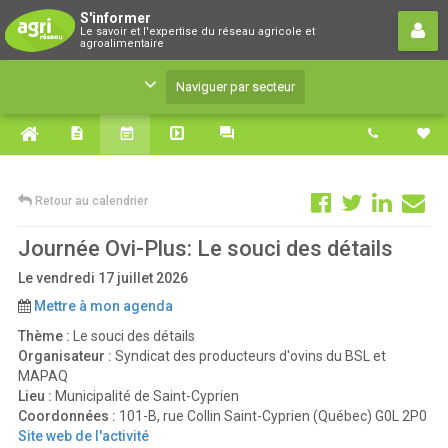
S'informer
S'informer
Le savoir et l'expertise du réseau agricole et
Le savoir et l'expertise du réseau agricole et
agroalimentaire
agroalimentaire
Naviguer par secteur
Retour au calendrier
Journée Ovi-Plus: Le souci des détails
Le vendredi 17 juillet 2026
Mettre à mon agenda
Thème :
Le souci des détails
Organisateur :
Syndicat des producteurs d'ovins du BSL et
MAPAQ
Lieu :
Municipalité de Saint-Cyprien
Coordonnées :
101-B, rue Collin Saint-Cyprien (Québec) G0L 2P0
Site web de l'activité