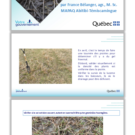
par France Bélanger, agr., M. Sc.
MAPAQ Abitibi
-
Témiscamingue
En
avril
,
c’est
le
temps
de
faire
une
tournée
des
prairies
pour
déterminer
s’il
y
a
du
gel
hivernal
.
D’abord
,
valider
visuellement
si
la
densité
des
plants
est
uniforme
dans
la
prairie
.
Vérifier
la
survie
de
la
luzerne
dans
les
baisseurs
,
là
où
le
drainage
peut
être
déficient
.
Vérifier si le sol est bien couvert, autant en luzerne/trèfle qu’en graminées fourragères.   