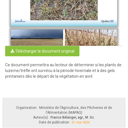
Télécharger le document original
Ce document permettra au lecteur de déterminer si les plants de
luzerne/trèfle ont survécu à la période hivernale et à des gels
Les prairies non 
fauchées
à la fin de 
l’automne
précédent
ont
généralement
une
meilleure
survie
à 
l’hiver
. 
printaniers dès le départ de la végétation en avril.
Organisation : Ministère de l'Agriculture, des Pêcheries et de
Dans
les
zones
mal
l'Alimentation (MAPAQ)
drainées
,
on
peut
constater
Auteur(s) :
France Bélanger, agr., M. Sc.
un
déchaussement
des
plants
de
luzerne
,
surtout
Date de publication :
01 mai 2024
pour
les
prairies
plus
jeunes
.