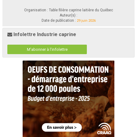
EN VEDETTE
Organisation : Table filière caprine laitière du Québec
Auteur(s) :
Les Causeries caprines...
Date de publication :
29 juin 2026
Une initiative qui a de la chèvre !
Article   rédigé   par   Catherine   Chaput,   agr.,   M.   Sc.,   agente   de
Infolettre Industrie caprine
concertation pour le secteur caprin au CEPOQ et Fabrice Bidan, chef
de projet, à l’IDELE
Depuis  le  lancement  de  cette  initiative  en  mai  2025,  les
De  nombreux  avantages  s’offrent  à  ceux  et  celles  qui
Tables  filières  caprines,  en  collaboration  avec  plusieurs
aimeraient  se  lancer  dans  l’utilisation  de  cette  pratique  de
acteurs de l’industrie, ont tenu un nombre de six Causeries
reproduction, notamment les risques plus faibles associés à
M'abonner à l'infolettre
caprines.  La  dernière  s’est  tenue  le  17  avril  2026  sous  le
l’introduction de maladies (pas d’achat de boucs et semence
thème de l’insémination artificielle ainsi que l’application de
garantie  sans  pathologie),  l’augmentation  de  la  variabilité
cette  pratique  au  sein  des  élevages  caprins.  Celle-ci  a  été
génétique, l’accroissement plus rapide du progrès génétique
présentée par Fabrice Bidan, responsable de projets portant
ainsi  que  de  la  valeur  économique  des  individus  produits.
sur  la  reproduction  des  bovins,  caprins  et  ovins  à  l’Institut
En  effet,  les  données  recueillies  en  France  montrent  que
de  l’Elevage  en  France.  Il  possède  également  plusieurs
plus   le   producteur   va   avoir   recours   à   l’insémination
mandats,  notamment  l’animation  du  Groupe  Reproduction
artificielle, plus il sera en mesure de dégager une marge de
Caprine  (GRC)  et  des  travaux  sur  l’état  des  lieux  des
profit supérieure par rapport aux autres entreprises.
performances de reproduction des troupeaux de ruminants
Il  est  également  suggéré  d’utiliser  l’insémination  artificielle
ou  sur  la  compréhension  des  facteurs  de  risque  de  la
sur  les  primipares  et  les  secondes  lactations,  qui  sont
conduite de la reproduction.
associées à une meilleure fertilité et des progrès génétiques
En  France,  c’est  l’organisation 
Capgènes
  qui  assure  la
plus  intéressants.  Les  meilleurs  sujets  à  sélectionner  afin
production de la semence caprine. La période de collecte des
d’obtenir  une  fertilité  adéquate  seront  ceux  présentant  une
boucs dure normalement entre 6 mois et un an, puisqu’il y a
diminution de production laitière plus importante (associée
une  limite  associée  au  nombre  de  doses  collectées.  Au
avec  les  réserves  corporelles  de  l’animal),  entre  181  et
niveau  de  la  distribution  et  l’exportation  à  l’international,
240 jours en lait (JEL), avec une période optimale entre 200
celles-ci  sont  permises  par  l’entreprise  Synetics.  Il  est
et  220  JEL.  Les  chevrettes  sont  à  éviter,  puisque  celles-ci
possible  de  consulter  leurs  catalogues  en  visitant  leur 
site
présentent    trop    de    variabilité,    mais    des    travaux
web
.
encourageants   annoncent   un   nouveau   programme   de
préparation spécifique aux chevrettes.
Chaque  année,  c’est  environ  850  élevages  caprins  qui
utilisent   l’insémination   artificielle,   représentant   environ
70 000  doses.  En  termes  de  proportion,  c’est  entre  7  et  8  %
des chèvres de l’ensemble de la population caprine qui sont
Saviez-vous que...
inséminées annuellement et leur sélection est basée sur des
caractères  spécifiques,  visant  à  l’amélioration  de  la  valeur
Le  taux  moyen  de  réussite  associée  à  l’utilisation
génétique  du  troupeau.  Au  sein  d’un  élevage  utilisant
de  cette  pratique  est  d’environ  60  %  (fertilité
l’insémination, le taux d’utilisation de cette pratique se situe
moyenne  pour  les  70 000  inséminations  chaque
en  moyenne  entre  20  et  50  %  des  chèvres.  De  plus,  cette
année), même si plusieurs facteurs entrent en ligne
pratique  est  utilisée  essentiellement  entre  la  fin  mars  et  le
de  compte,  notamment  le  type  de  program
me
mois  d’octobre,  en  France,  sur  les  principales  périodes  de
utilisé,  la  température  extérieure  lors  du  chantier,
reproduction des élevages. Aujourd’hui, la quasi-totalité des
le  stade  de  lactation,  la  production  laitière  de  la
inséminations artificielles est utilisée sur des animaux après
chèvre, etc.