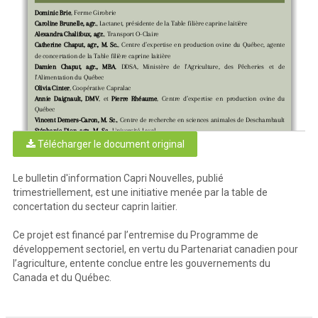
Dominic Brie
, Ferme Girobrie
Caroline Brunelle, agr.
, Lactanet, présidente de la Table filière caprine laitière
Alexandra Chalifoux, agr.
, Transport O-Claire
Catherine  Chaput,  agr.,  M.  Sc.
, Centre d’expertise en production ovine du Québec, agente
de concertation de la Table filière caprine laitière
Damien  Chaput,  agr.,  MBA
,  DDSA,  Ministère  de  l'Agriculture,  des  Pêcheries  et  de
l'Alimentation du Québec
Olivia Cinter
, Coopérative Capralac
Annie  Daignault,  DMV
,
et 
Pierre  Rhéaume
,  Centre  d’expertise  en  production  ovine  du
Québec
Vincent Demers-Caron, M. Sc.
, Centre de recherche en sciences animales de Deschambault
Stéphanie Dion, agr., M. Sc.
, Université Laval
Mélanie Guay
 et
 Antoine Paquet
, Les Producteurs de lait de chèvre du Québec
Télécharger le document original
Thibault Guitel
, Fromagerie La Suisse Normande
Louise Lefebvre
, Centre d’expertise fromagère du Québec
Jonathan Miranda-Chang
, Financière agricole du Québec
Le bulletin d'information Capri Nouvelles, publié
Julie Paquin
, Saputo Produits Laitiers Canada s.e.n.c.
trimestriellement, est une initiative menée par la table de
Line Simoneau, DMV
Sylvie Thévenin
, Agriculture et agroalimentaire Canada
concertation du secteur caprin laitier.
Kevin Wade
, Lactanet
Ce projet est financé par l’entremise du Programme de
Vous avez des commentaires concernant notre média ? Des initiatives à
développement sectoriel, en vertu du Partenariat canadien pour
partager ? Vous voulez que vos animaux deviennent des super stars ?
l’agriculture, entente conclue entre les gouvernements du
N'hésitez pas à communiquer avec nous à :
Canada et du Québec.
filierecaprinelaitiere@cepoq.com
page 2