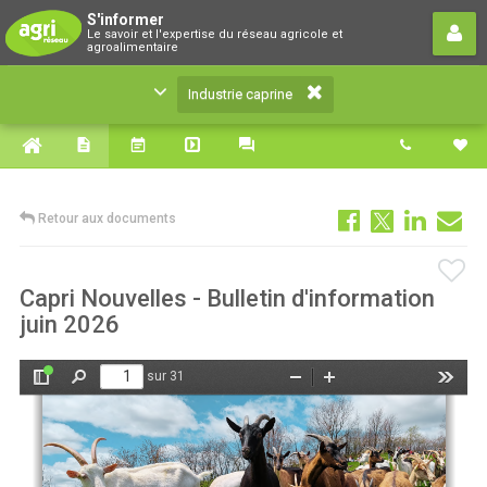
Industrie caprine
S'informer
Le savoir et l'expertise du réseau agricole et
Le savoir et l'expertise du réseau agricole et
agroalimentaire
agroalimentaire
Industrie caprine
Retour aux documents
Capri Nouvelles - Bulletin d'information
juin 2026
sur 31
Afficher/Masquer
Rechercher
Zoom
Zoom
Outils
le
arrière
avant
panneau
latéral