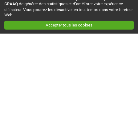
CRAAQ
de générer des statistiques et d'améliorer votre expérience
utilisateur. Vous pourrez les désactiver en tout temps dans votre fureteur
Web.
Accepter tous les cookies
Ceci est la version du site en
développement
. Pour la version en
production
, visitez ce
lien
.
AGRI-RÉSEAU
À propos d'Agri-Réseau