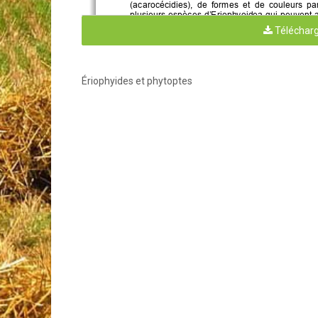
(acarocécidies)
,
de  formes  et 
de 
couleurs  par
plusieurs 
espèces
d’
E
riophy
o
id
ea
qui peuvent 
à  un  hôte  ou  à  un  groupe 
restreint 
d’hôtes
Télécharg
principalement
considérés
d’ordre esthétique e
pépinière
.
Dans  certains  cas,  les  déformations 
déclassement des végétaux
pour la vente
et 
do
Ériophyides et phytoptes