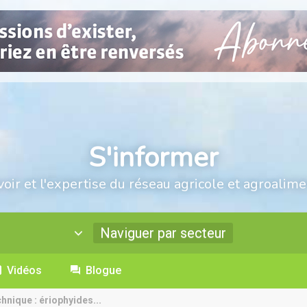
S'informer
voir et l'expertise du réseau agricole et agroalime
Naviguer par secteur
Vidéos
Blogue
hnique : ériophyides...