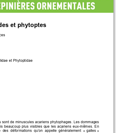
des et
phytoptes
ces
lidae
et Phytoptidae
s 
sont de minuscules acariens
phytophages
.
Les
dommag
es 
is 
beaucoup  plus  visibles  que  les 
acarien
s 
eux
-
mêmes. 
En 
e 
des 
déformations
qu’on  appelle  généralement
«
galles
»