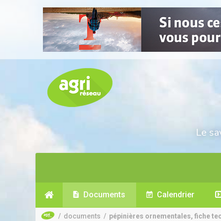
Le sa
Documents
Calendrier
/
documents
/
pépinières ornementales, fiche tec