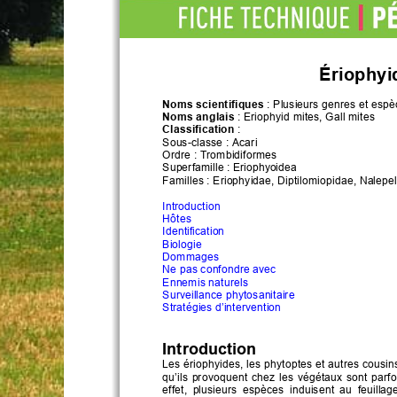
Ériophyi
Noms scientifiques
: 
P
lusieurs genres et espè
Nom
s
anglais
: 
Eriophyid 
m
ites
, Gall mite
s
Classification
: 
Sous
-
classe
: 
Acari
Ordre
: 
Trombidiformes
Superfamille
: 
Eriophyoidea
Famille
s
:
Eriophyidae
, Diptilomiopidae
, Nalepel
Introduction
Hôtes
Identification
Biologie
Dommages
Ne pas confondre avec
Ennemis naturels
Surveillance phytosanitaire
Stratégies d’intervention
Introduction
Les 
ériophyides, 
les 
phytoptes 
et 
autres
cousin
qu’ils 
provoquent
chez  les 
végétaux 
sont 
parfo
effet, 
plusieurs  espèces
induisent  au  feuillag