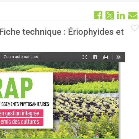
Fiche technique : Ériophyides et
oom
Mode
Télécharger
Imprimer
Outils
ant
présentation