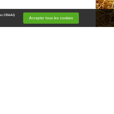
 au
CRAAQ
Accepter tous les cookies
 visitez ce
lien
.