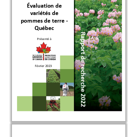
Évaluation de 
variétés de 
pommes de terre -
Québec
R
apport de recherche 2022 
Pr
ésenté à
Février 202
3