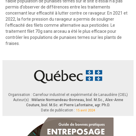
faible population de punaises ternes sur le site d’essai n’a pas
®
CO
de type sac à dos (Bellspray
MODELT).
2
permis d’observer de différences entre les traitements
Au total par saison, c’est 21 (17 juillet au 25 septembre 2020), 19 (25 juin au 26 août 2021) et 
13 (11 juillet au 22 août 2022) récoltes qui ont été réalisées. Les paramètres mesurés durant 
la  saison  étaient  les  suivants  :  (1)  Rendement total  et  commercia
lisable  (g/plant),  à chaque 
concernant leur efficacité à lutter contre ce ravageur. En 2021 et
récolte sur toute la saison. (2) Incidence des dommages causés par la punaise terne sur les 
fruits  par  estimation  visuelle  à  la  récolte.  À  chaque  récolte,  toutes  les fraises  mûres  étaient 
2022, la forte pression du ravageur a permis de souligner
l’efficacité des filets comme alternative aux pesticides. Le
traitement filet 70g sans arceau a été le plus efficace pour
contrôler les populations de punaises ternes sur les plants de
fraises.
Organisation : Carrefour industriel et expérimental de Lanaudière (CIEL)
Auteur(s) :
Mélanie Normandeau-Bonneau, biol. M.Sc., Alex-Anne
Couture, biol. M.Sc. et Pierre Lafontaine, agr. Ph.D.
Date de publication :
15 avril 2024