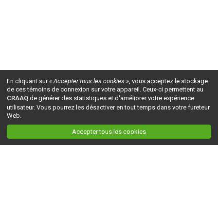
En cliquant sur
« Accepter tous les cookies »
, vous acceptez le stockage
de ces témoins de connexion sur votre appareil. Ceux-ci permettent au
CRAAQ
de générer des statistiques et d'améliorer votre expérience
utilisateur. Vous pourrez les désactiver en tout temps dans votre fureteur
Web.
Accepter tous les cookies
Ceci est la version du site en
développement
. Pour la version en
production
, visitez ce
lien
.