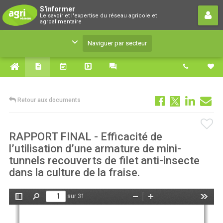
S'informer
S'informer
Le savoir et l'expertise du réseau agricole et
Le savoir et l'expertise du réseau agricole et
agroalimentaire
agroalimentaire
Naviguer par secteur
Retour aux documents
RAPPORT FINAL - Efficacité de
l’utilisation d’une armature de mini-
tunnels recouverts de filet anti-insecte
dans la culture de la fraise.
sur 31
Afficher/Masquer
Rechercher
Zoom
Zoom
Outils
le
arrière
avant
panneau