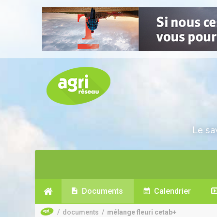
Le sa
Documents
Calendrier
/
documents
/
mélange fleuri cetab+