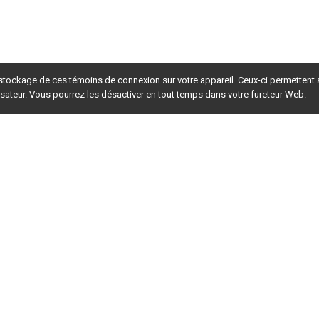
 stockage de ces témoins de connexion sur votre appareil. Ceux-ci permettent
lisateur. Vous pourrez les désactiver en tout temps dans votre fureteur Web.
rsion du site en
développement
. Pour la version en
production
,