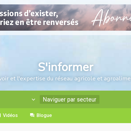
S'informer
voir et l'expertise du réseau agricole et agroalime
Naviguer par secteur
Vidéos
Blogue