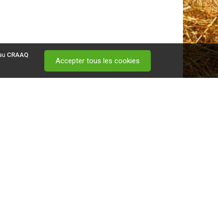
 au
CRAAQ
Accepter tous les cookies
 visitez ce
lien
.