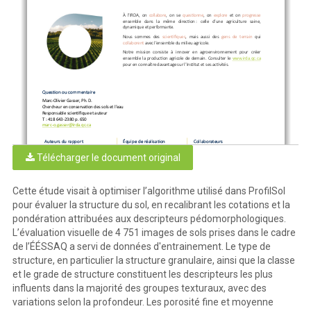
À l’IRDA, on 
collabore
, on se 
questionne
, on 
explore
et on 
progresse
ensemble  dans  la  même  direction
:  celle  d’une  agriculture  saine, 
dynamique et performante.
Nous  sommes  des 
scientifiques
,  mais  aussi  des 
gens  de  terrain 
qui 
collaborent
avec l’ensemble du milieu agricole.
Notre  mission  consiste  à  i
nnover  en  agroenvironnement  pour  créer 
ensemble la production agricole de demain.
Consulter le 
www.irda.qc.ca
pour en connaître davantage sur l’Institut et ses activités.
Question ou commentaire
Marc
-
Olivier Gasser, Ph. D.
Chercheur en conservation des sols et l’eau
Responsable scientifique et auteur
T : 418 643
-
2380 p. 650
marc
-
o.gasser@irda.qc.ca
Auteurs du rapport
Équipe de réalisation
Collaborateurs
Mick Wu, Ph. D, I
RDA
Catherine Bossé, agr., IRDA
Eduardo Chavez M. Sc., IRDA
Télécharger le document original
Eduardo Chavez M. Sc., IRDA
Mick Wu, Ph. D, IRDA
Marc
-
Olivier Gasser, Ph. D., IRDA
Jean
-
Benoît Mathieu, M. Sc., IRDA
Jean
-
Benoît Mathieu, M. Sc., IRDA
Marc
-
Olivier Gasser, Ph. D., IRDA
Cette étude visait à optimiser l’algorithme utilisé dans ProfilSol
Merci à notre partenaire financier
pour évaluer la structure du sol, en recalibrant les cotations et la
Ce projet de recherche a été réalisé grâce à une aide financière accordée par le ministère de l’Agriculture, des Pêcheries, 
de l’Alimentation du Québec
pondération attribuées aux descripteurs pédomorphologiques.
L’évaluation visuelle de 4 751 images de sols prises dans le cadre
de l’ÉÉSSAQ a servi de données d'entrainement. Le type de
Ce rapport peut être cité comme suit :
structure, en particulier la structure granulaire, ainsi que la classe
Chavez, Eduardo
; 
Wu, Mick
;
Gasser, Marc
-
Olivier
;
Mathieu, Jean
-
Benoît.
202
6
. 
Optimisation de l’indicateur de qualité 
et le grade de structure constituent les descripteurs les plus
structural de sols minéraux (IQPSM)
. Rapport concernant l’activité 
2.1
du projet Retombées de l’ÉÉSSAQ. IRDA. 
17
pages
.
influents dans la majorité des groupes texturaux, avec des
© Institut de recherche et de développement en agroenvironnement inc. (IRDA)
© Institut de recherche et de 
développement en agroenvironnement inc. (IRDA)
variations selon la profondeur. Les porosité fine et moyenne