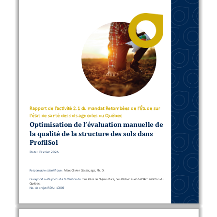
2
Rapport de l’activité 
2
.
1 du mandat Retombées de l’Étude sur 
l’état de santé des sols agricoles du Québec
Optimisation de l’
évaluation manuelle 
de 
la 
qualité 
de la structure des sols dans 
ProfilSol
Date
: 
F
e vrier 2026
Responsable scientifique
: 
Marc
-
Olivier Gasser, agr., Ph. D.
Ce rapport a été produit à l’attention du 
ministère de l’Agriculture, des Pêcheries et de l’Alimentation du 
Québec
.
No. de projet IRDA
: 10
009
0