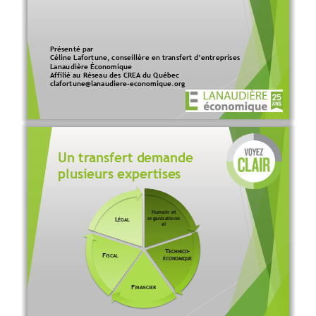
Présenté
par
Céline 
Lafortune
, 
conseillère
en
transfert
d’entreprises
Lanaudière Économique
Affilié
au 
Réseau
des CREA du Québec
clafortune@lanaudiere
-
economique.org
Un 
transfert
demande
plusieurs
expertises
Humain et 
organisationn
L
ÉGAL
el
T
-
ECHNICO
F
ISCAL
ÉCONOMIQUE
F
INANCIER