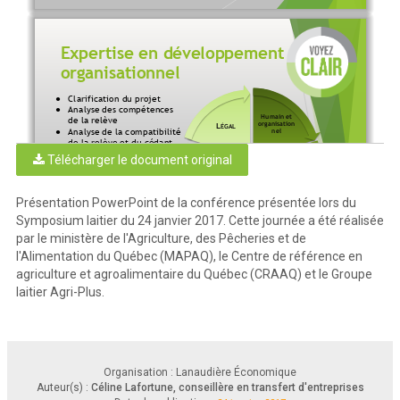
Expertise en développement 
organisationnel
Clarification du projet
●
Analyse des compétences 
●
Humain et 
de la relève
organisation
L
ÉGAL
Analyse de la compatibilité 
nel
●
de la relève et du cédant
Préparation de la 
●
Télécharger le document original
cogestion de l’entreprise
T
-
ECHNICO
F
ISCAL
ÉCONOMIQUE
Préparer l’entreprise et 
●
son entourage au 
changement de propriété 
Présentation PowerPoint de la conférence présentée lors du
et de direction
F
INANCIER
Symposium laitier du 24 janvier 2017. Cette journée a été réalisée
Planification du 
●
développement des 
par le ministère de l'Agriculture, des Pêcheries et de
compétences et du 
leadership
l'Alimentation du Québec (MAPAQ), le Centre de référence en
agriculture et agroalimentaire du Québec (CRAAQ) et le Groupe
laitier Agri-Plus.
Conditions gagnantes
Entreprises qui vont bien

Organisation : Lanaudière Économique
Vision commune du développement de 
•
Auteur(s) :
Céline Lafortune, conseillère en transfert d'entreprises
l’entreprise