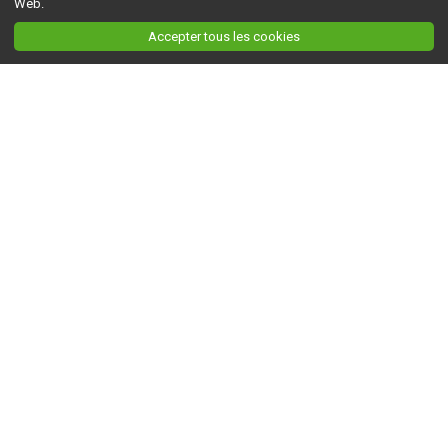
Web.
Accepter tous les cookies
Ceci est la version du site en
développement
. Pour la version en
production
, visitez ce
lien
.
AGRI-RÉSEAU
À propos d'Agri-Réseau
S'INFORMER
Politique éditoriale