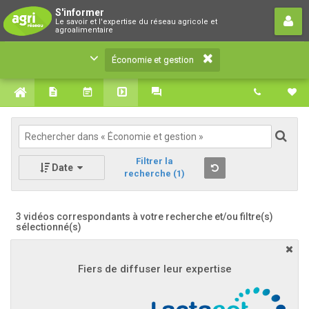
Économie et gestion
S'informer
Le savoir et l'expertise du réseau agricole et
Le savoir et l'expertise du réseau agricole et
agroalimentaire
agroalimentaire
Économie et gestion
Filtrer la
Date
recherche
(1)
3 vidéos correspondants à votre recherche
et/ou filtre(s)
sélectionné(s)
Fiers de diffuser leur expertise