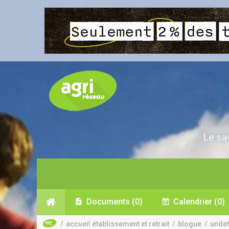
Le sa
Documents
(0)
Calendrier
(0)
/
accueil établissement et retrait
/
blogue
/
undef