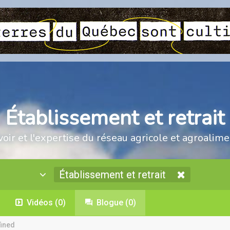
Établissement et retrait
voir et l'expertise du réseau agricole et agroalime
Établissement et retrait
Vidéos
(0)
Blogue
(0)
ined