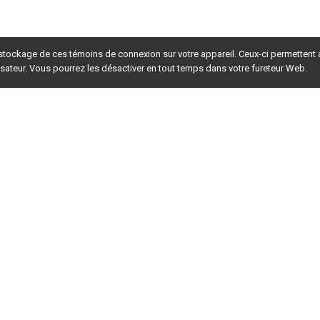
 stockage de ces témoins de connexion sur votre appareil. Ceux-ci permettent
lisateur. Vous pourrez les désactiver en tout temps dans votre fureteur Web.
rsion du site en
développement
. Pour la version en
production
,