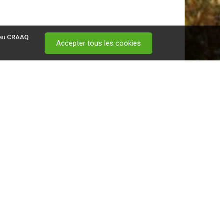
 au
CRAAQ
Accepter tous les cookies
 visitez ce
lien
.