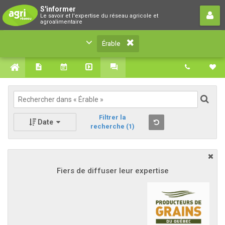
Érable
S'informer
Le savoir et l'expertise du réseau agricole et
Le savoir et l'expertise du réseau agricole et
agroalimentaire
agroalimentaire
Érable
Filtrer la
Date
recherche
(1)
Fiers de diffuser leur expertise