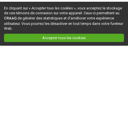
En cliquant sur
« Accepter tous les cookies »
, vous acceptez le stockage
de ces témoins de connexion sur votre appareil. Ceux-ci permettent au
CRAAQ
de générer des statistiques et d'améliorer votre expérience
utilisateur. Vous pourrez les désactiver en tout temps dans votre fureteur
Web.
Accepter tous les cookies
Ceci est la version du site en
développement
. Pour la version en
production
, visitez ce
lien
.