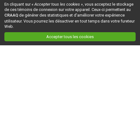
En cliquant sur
« Accepter tous les cookies »
, vous acceptez le stockage
de ces témoins de connexion sur votre appareil. Ceux-ci permettent au
CRAAQ
de générer des statistiques et d'améliorer votre expérience
utilisateur. Vous pourrez les désactiver en tout temps dans votre fureteur
Web.
Accepter tous les cookies
Ceci est la version du site en
développement
. Pour la version en
production
, visitez ce
lien
.
AGRI-RÉSEAU