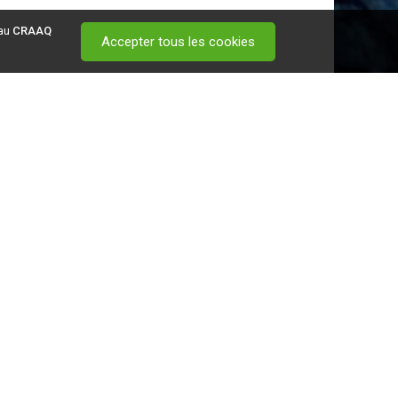
 au
CRAAQ
Accepter tous les cookies
 visitez ce
lien
.