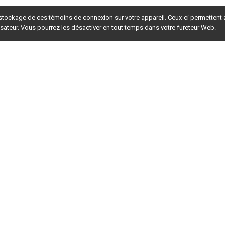
 stockage de ces témoins de connexion sur votre appareil. Ceux-ci permettent
lisateur. Vous pourrez les désactiver en tout temps dans votre fureteur Web.
rsion du site en
développement
. Pour la version en
production
,