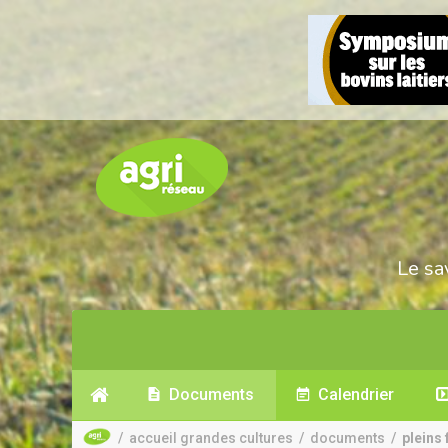
Le sa
Documents
Calendrier
/
accueil grandes cultures
/
documents
/
pleins 