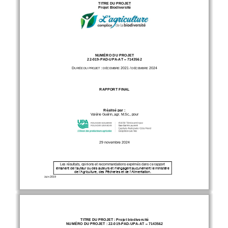
TI
TRE
DU
PROJET
P
rojet Biodiversité
NUMÉRO DU
PROJET
22
-
019
-
PAD
-
UPA
-
AT 
–
7143562
D
:
2021
/
2024
URÉE DU PROJET
DÉCEMBRE 
DÉCEMBRE 
RAPPORT FINAL
Réalisé par
:
Valérie Guérin, agr. M.Sc., pour
29 n
ovembre 2024
Les résultats, opinions et recommandations exprimés dans ce rapport 
émanent de l’auteur ou des auteurs et n’engagent aucunement le ministère 
de l’Agriculture, des Pêcheries et de l’Alimentation.
Juin 2019
TITRE
DU
PROJET
:
P
rojet biodiversité
NUMÉRO DU PROJET
:
22
-
019
-
PAD
-
UPA
-
AT 
–
7143562