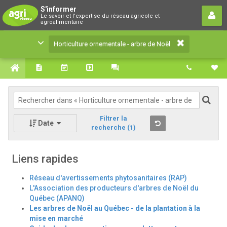
Horticulture ornementale - arbre de
S'informer
Le savoir et l'expertise du réseau agricole et
Noël
agroalimentaire
Le savoir et l'expertise du réseau agricole et
Horticulture ornementale - arbre de Noël
agroalimentaire
Filtrer la
Date
recherche
(1)
Liens rapides
Réseau d'avertissements phytosanitaires (RAP)
L'Association des producteurs d'arbres de Noël du
Québec (APANQ)
Les arbres de Noël au Québec - de la plantation à la
mise en march
é