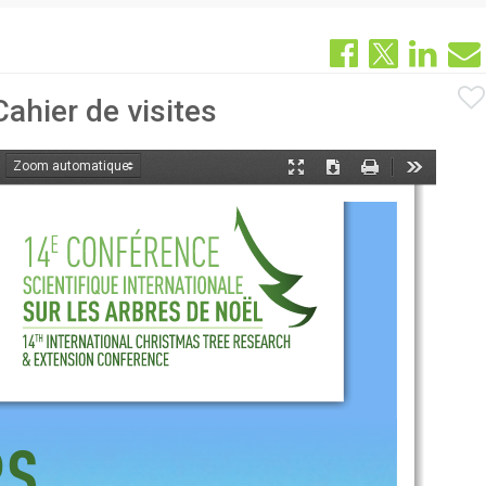
Cahier de visites
oom
Mode
Télécharger
Imprimer
Outils
ant
présentation
RS