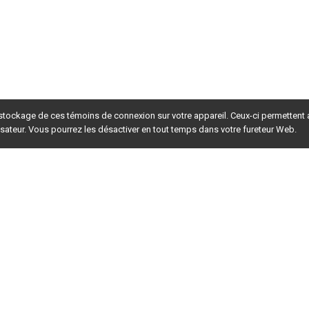
 stockage de ces témoins de connexion sur votre appareil. Ceux-ci permettent
lisateur. Vous pourrez les désactiver en tout temps dans votre fureteur Web.
rsion du site en
développement
. Pour la version en
production
,