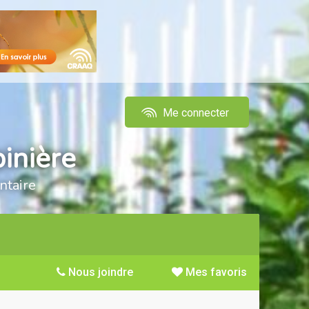
Me connecter
inière
ntaire
Nous joindre
Mes favoris