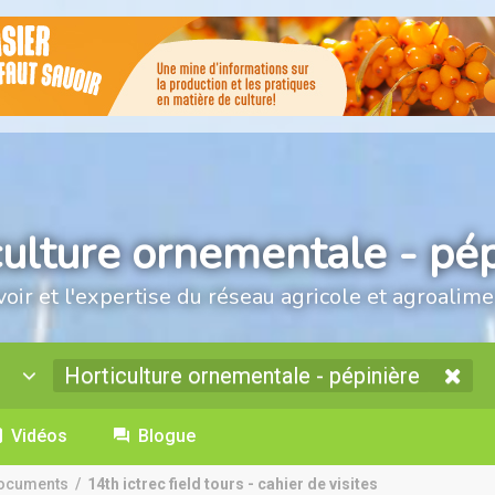
culture ornementale - pép
voir et l'expertise du réseau agricole et agroalime
Horticulture ornementale - pépinière
Vidéos
Blogue
ocuments
/
14th ictrec field tours - cahier de visites