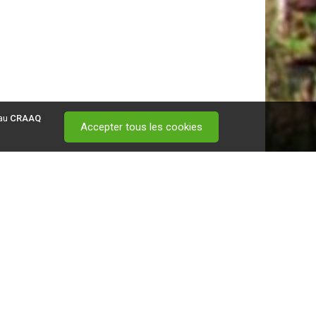
 au
CRAAQ
Accepter tous les cookies
 visitez ce
lien
.