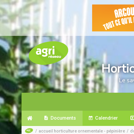
Horti
Le sa
Documents
Calendrier
/
accueil horticulture ornementale - pépinière
/
d