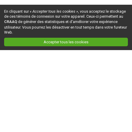
En cliquant sur
« Accepter tous les cookies »
, vous acceptez le stockage
de ces témoins de connexion sur votre appareil. Ceux-ci permettent au
CRAAQ
de générer des statistiques et d'améliorer votre expérience
utilisateur. Vous pourrez les désactiver en tout temps dans votre fureteur
Web.
Accepter tous les cookies
Ceci est la version du site en
développement
. Pour la version en
production
, visitez ce
lien
.