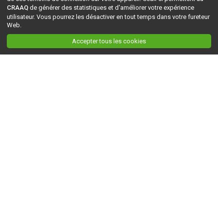
CRAAQ
de générer des statistiques et d'améliorer votre expérience
utilisateur. Vous pourrez les désactiver en tout temps dans votre fureteur
Web.
Accepter tous les cookies
Ceci est la version du site en
développement
. Pour la version en
production
, visitez ce
lien
.
AGRI-RÉSEAU
À propos d'Agri-Réseau