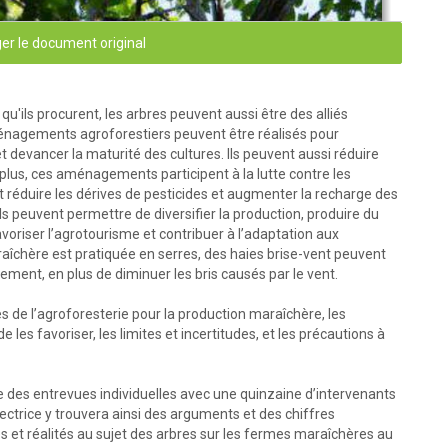
er le document original
ils procurent, les arbres peuvent aussi être des alliés
énagements agroforestiers peuvent être réalisés pour
 devancer la maturité des cultures. Ils peuvent aussi réduire
 plus, ces aménagements participent à la lutte contre les
nt réduire les dérives de pesticides et augmenter la recharge des
ils peuvent permettre de diversifier la production, produire du
avoriser l’agrotourisme et contribuer à l’adaptation aux
îchère est pratiquée en serres, des haies brise-vent peuvent
ement, en plus de diminuer les bris causés par le vent.
s de l’agroforesterie pour la production maraîchère, les
es favoriser, les limites et incertitudes, et les précautions à
que des entrevues individuelles avec une quinzaine d’intervenants
lectrice y trouvera ainsi des arguments et des chiffres
 et réalités au sujet des arbres sur les fermes maraîchères au