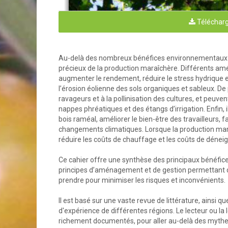
Télécharg
Au-delà des nombreux bénéfices environnementaux qu'
précieux de la production maraîchère. Différents am
augmenter le rendement, réduire le stress hydrique et
l’érosion éolienne des sols organiques et sableux. De
ravageurs et à la pollinisation des cultures, et peuve
nappes phréatiques et des étangs d’irrigation. Enfin, 
bois raméal, améliorer le bien-être des travailleurs, f
changements climatiques. Lorsque la production mara
réduire les coûts de chauffage et les coûts de déneig
Ce cahier offre une synthèse des principaux bénéfice
principes d’aménagement et de gestion permettant de l
prendre pour minimiser les risques et inconvénients.
Il est basé sur une vaste revue de littérature, ainsi 
d'expérience de différentes régions. Le lecteur ou la 
richement documentés, pour aller au-delà des mythes