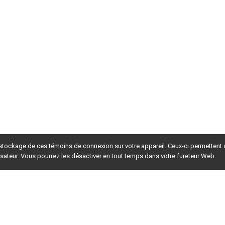
 stockage de ces témoins de connexion sur votre appareil. Ceux-ci permettent
lisateur. Vous pourrez les désactiver en tout temps dans votre fureteur Web.
rsion du site en
développement
. Pour la version en
production
,