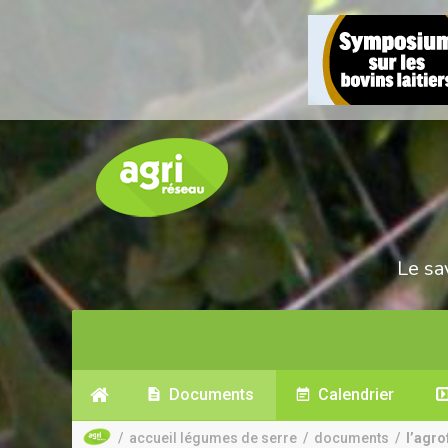
Le sa
Documents
Calendrier
/
accueil légumes de serre
/
documents
/
l’agro