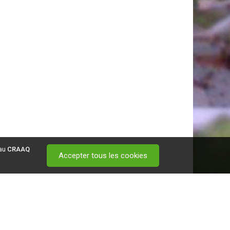
 au
CRAAQ
Accepter tous les cookies
 visitez ce
lien
.