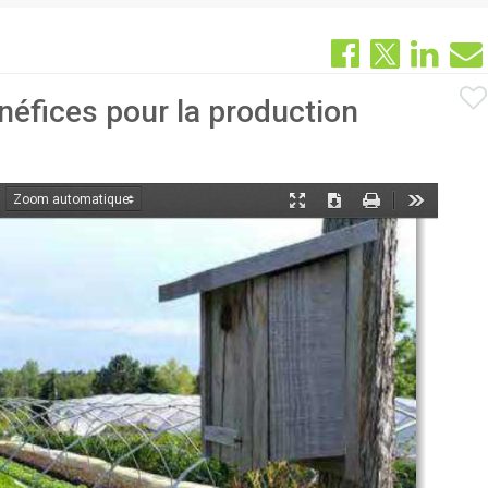
énéfices pour la production
oom
Mode
Télécharger
Imprimer
Outils
ant
présentation