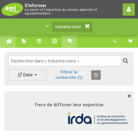
Industrie ovine
S'informer
Le savoir et l'expertise du réseau agricole et
Le savoir et l'expertise du réseau agricole et
agroalimentaire
agroalimentaire
Industrie ovine
Filtrer la
Date
recherche
(1)
Fiers de diffuser leur expertise