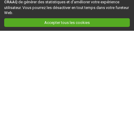
CRAAQ
de générer des statistiques et d'améliorer votre expérience
utilisateur. Vous pourrez les désactiver en tout temps dans votre fureteur
Web.
Accepter tous les cookies
Ceci est la version du site en
développement
. Pour la version en
production
, visitez ce
lien
.
AGRI-RÉSEAU
À propos d'Agri-Réseau