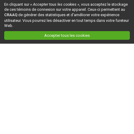
En cliquant sur
« Accepter tous les cookies »
, vous acceptez le stockage
de ces témoins de connexion sur votre appareil. Ceux-ci permettent au
CRAAQ
de générer des statistiques et d'améliorer votre expérience
utilisateur. Vous pourrez les désactiver en tout temps dans votre fureteur
Web.
Accepter tous les cookies
Ceci est la version du site en
développement
. Pour la version en
production
, visitez ce
lien
.
AGRI-RÉSEAU