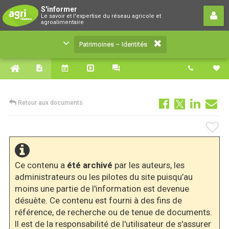
Patrimoines – Identités
S'informer
Le savoir et l'expertise du réseau agricole et
Le savoir et l'expertise du réseau agricole et
agroalimentaire
agroalimentaire
Patrimoines – Identités
Retour aux documents
Ce contenu a
été archivé
par les auteurs, les
administrateurs ou les pilotes du site puisqu’au
moins une partie de l'information est devenue
désuète. Ce contenu est fourni à des fins de
référence, de recherche ou de tenue de documents.
Il est de la responsabilité de l'utilisateur de s'assurer