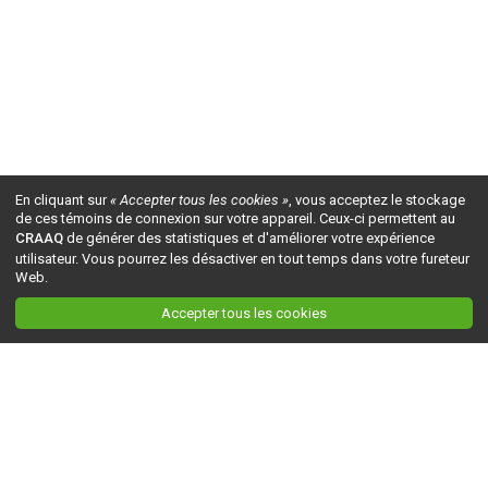
En cliquant sur
« Accepter tous les cookies »
, vous acceptez le stockage
de ces témoins de connexion sur votre appareil. Ceux-ci permettent au
CRAAQ
de générer des statistiques et d'améliorer votre expérience
utilisateur. Vous pourrez les désactiver en tout temps dans votre fureteur
Web.
Accepter tous les cookies
Ceci est la version du site en
développement
. Pour la version en
production
, visitez ce
lien
.