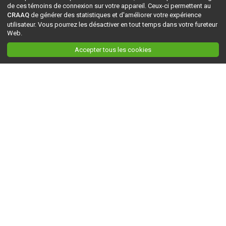
de ces témoins de connexion sur votre appareil. Ceux-ci permettent au
CRAAQ
de générer des statistiques et d'améliorer votre expérience
utilisateur. Vous pourrez les désactiver en tout temps dans votre fureteur
Web.
Accepter tous les cookies
Ceci est la version du site en
développement
. Pour la version en
production
, visitez ce
lien
.
AGRI-RÉSEAU