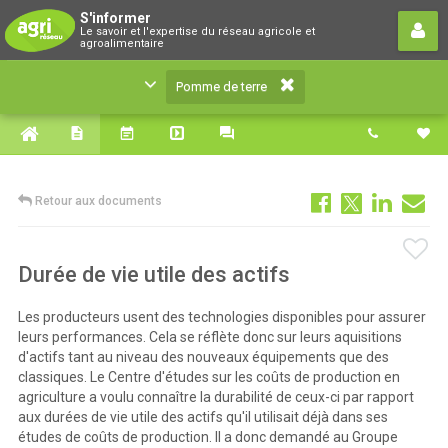
Pomme de terre
S'informer
Le savoir et l'expertise du réseau agricole et
Le savoir et l'expertise du réseau agricole et
agroalimentaire
agroalimentaire
Pomme de terre
Retour aux documents
Durée de vie utile des actifs
Les producteurs usent des technologies disponibles pour assurer
leurs performances. Cela se réflète donc sur leurs aquisitions
d'actifs tant au niveau des nouveaux équipements que des
classiques. Le Centre d'études sur les coûts de production en
agriculture a voulu connaître la durabilité de ceux-ci par rapport
aux durées de vie utile des actifs qu'il utilisait déjà dans ses
études de coûts de production. Il a donc demandé au Groupe