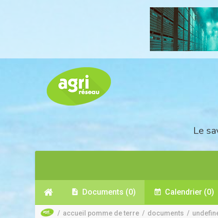
Le sa
Documents
(0)
Calendrier
(0)
/
accueil pomme de terre
/
documents
/
undefin