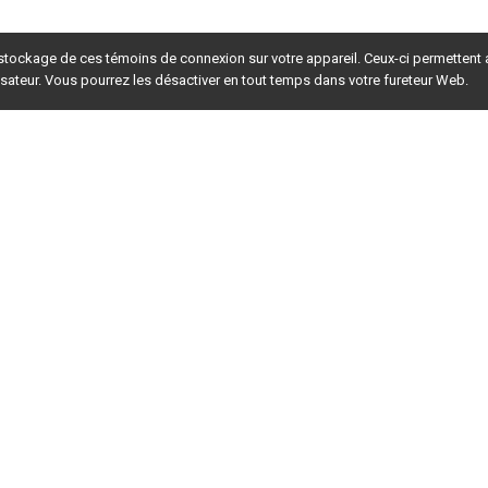
 stockage de ces témoins de connexion sur votre appareil. Ceux-ci permettent
lisateur. Vous pourrez les désactiver en tout temps dans votre fureteur Web.
rsion du site en
développement
. Pour la version en
production
,