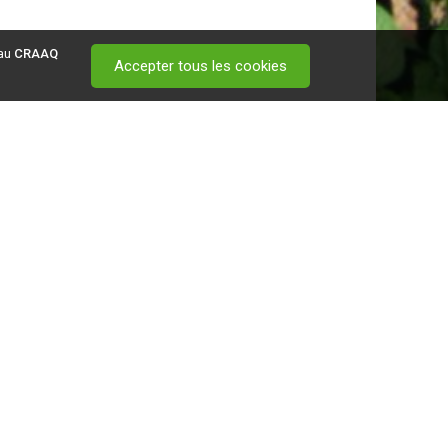
 au
CRAAQ
Accepter tous les cookies
 visitez ce
lien
.