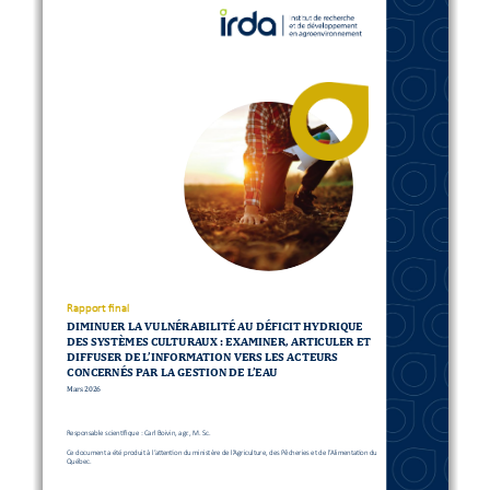
panneau
latéral
2
Rapport 
final
DIMINUER LA VULNÉRABILITÉ AU DÉFICIT HYDRIQUE 
DES SYSTÈMES CULTURAUX : EXAMINER, ARTICULER ET 
DIFFUSER DE L’INFORMATION VERS LES ACTEURS 
CONCERNÉS PAR LA GESTION DE L’EAU
Mars
202
6
Responsable scientifique
: 
Carl Boivin, agr., M. Sc.
Ce 
document
a été produit à l’attention d
u
ministère de l’Agriculture, des Pêcheries et de l’Alimentation du 
Québec
.