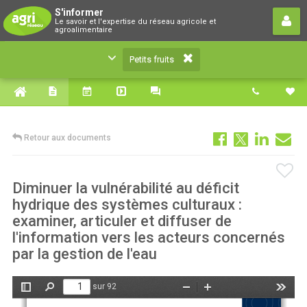
Petits fruits
S'informer
Le savoir et l'expertise du réseau agricole et
Le savoir et l'expertise du réseau agricole et
agroalimentaire
agroalimentaire
Petits fruits
Retour aux documents
Diminuer la vulnérabilité au déficit
hydrique des systèmes culturaux :
examiner, articuler et diffuser de
l'information vers les acteurs concernés
par la gestion de l'eau
sur 92
Afficher/Masquer
Rechercher
Zoom
Zoom
Outils
le
arrière
avant