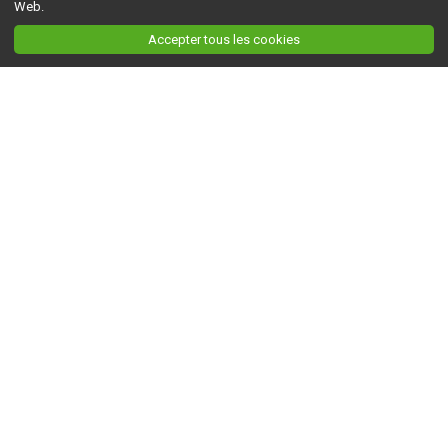
Web.
Accepter tous les cookies
Ceci est la version du site en
développement
. Pour la version en
production
, visitez ce
lien
.
AGRI-RÉSEAU
À propos d'Agri-Réseau
S'INFORMER
Politique éditoriale