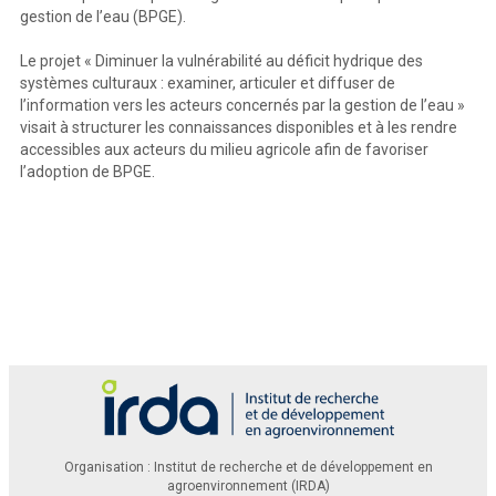
gestion de l’eau (BPGE).
Le projet « Diminuer la vulnérabilité au déficit hydrique des
systèmes culturaux : examiner, articuler et diffuser de
l’information vers les acteurs concernés par la gestion de l’eau »
Ce rapport peut être cité comme suit :
visait à structurer les connaissances disponibles et à les rendre
Boivin, C. et Deschênes, P. 
2026. 
Diminuer la vulnérabilité au déficit hydrique des systèmes culturaux
: examiner, articuler et 
diffuser de l’information vers les acteurs concernés par la gestion de l’eau
. Rapport final. 92 pages.
accessibles aux acteurs du milieu agricole afin de favoriser
© Institut de recherche et de développement en agroenvironnement inc. (IRDA
)
l’adoption de BPGE.
Organisation : Institut de recherche et de développement en
agroenvironnement (IRDA)