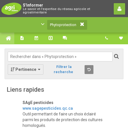
Phytoprotection
S'informer
Le savoir et l'expertise du réseau agricole et
Le savoir et l'expertise du réseau agricole et
agroalimentaire
agroalimentaire
Phytoprotection
Filtrer la
Pertinence
recherche
Liens rapides
SAgE pesticides
www.sagepesticides.qc.ca
Outil permettant de faire un choix éclairé
parmi les produits de protection des cultures
homologués.