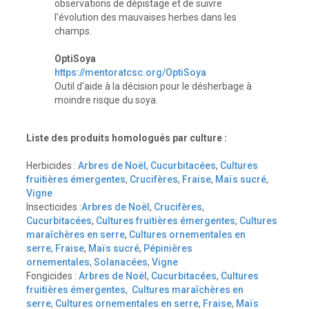
observations de dépistage et de suivre
l’évolution des mauvaises herbes dans les
champs.
OptiSoya
https://mentoratcsc.org/OptiSoya
Outil d'aide à la décision pour le désherbage à
moindre risque du soya.
Liste des produits homologués par culture :
Herbicides :
Arbres de Noël
,
Cucurbitacées
,
Cultures
fruitières émergentes
,
Crucifères
,
Fraise
,
Maïs sucré
,
Vigne
Insecticides :
Arbres de Noël
,
Crucifères
,
Cucurbitacées
,
Cultures fruitières émergentes
,
Cultures
maraîchères en serre
,
Cultures ornementales en
serre
,
Fraise
,
Maïs sucré
,
Pépinières
ornementales
,
Solanacées
,
Vigne
Fongicides :
Arbres de Noël
,
Cucurbitacées
,
Cultures
fruitières émergentes
,
Cultures maraîchères en
serre
,
Cultures ornementales en serre
,
Fraise
,
Maïs