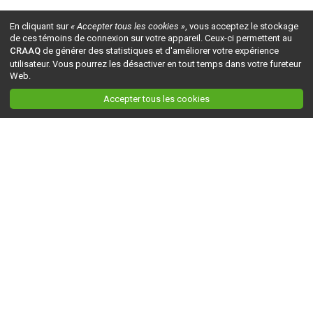
En cliquant sur
« Accepter tous les cookies »
, vous acceptez le stockage
de ces témoins de connexion sur votre appareil. Ceux-ci permettent au
CRAAQ
de générer des statistiques et d'améliorer votre expérience
utilisateur. Vous pourrez les désactiver en tout temps dans votre fureteur
Web.
Accepter tous les cookies
Ceci est la version du site en
développement
. Pour la version en
production
, visitez ce
lien
.