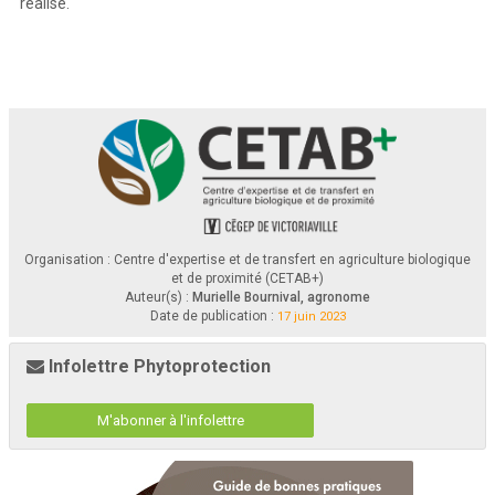
réalisé.
o
Bu
lletin 
n
7
.
2
, 
1
7
juin
202
3 
CULTURE
Soya
ÉQUIPEMENT
Doigts sarcleurs croisés dans le soya au stade VC
TYPE DE SOL
Loam
MISE EN CONTEXTE
-
Ce bulletin est publié dans le cadre du projet «
Démonstration de techniques alternatives visant la diminution de l
’
usage 
des herbicides dans les grandes cultures
» financé par
le programme
Prime
-
Vert. 
-
Les exemples sont pris sur des fermes en grandes cultures.
*
À noter que cette publication ne constitue aucunement une recommandation agronomique.
STADE DU SOYA ET 
PRESSION DE MAUVAISES HERBES
CHOIX D’INTERVENTION
Le  soya  est  au  stade  VC  (premières  feuilles  unifoliées).  Le  sol  est 
Bien que l’intervention
aurait
aussi
pu
être réalisé
e
avec
une
herse 
Organisation : Centre d'expertise et de transfert en agriculture biologique
jonché de plusieurs plantules de mauvaises herbes annuelles.  
étrille, c’est le sarcleur léger qui a été utilisé dans 
ce  cas
,
plus
particulièrement  les  doigts  sarcleurs 
afin  de 
contrôler  la  zone  de 
4
po de chaque côté du rang. 
et de proximité (CETAB+)
AJUSTEMENT DES DOIGTS SARCLEURS
AJUSTEMENT DES DOIGTS SARCLEURS
Auteur(s) :
Murielle Bournival, agronome
Date de publication :
17 juin 2023
Infolettre Phytoprotection
M'abonner à l'infolettre
Les doigts sarcleurs ont été ajustés 
de manière à ce qu’ils se croisent 
Une fois déposé
s
et avec la pression au sol, les doigts sarcleurs vont 
sur 
1/2
po
lorsque les unités sont relevées dans les airs. 
se  chevaucher  davantage
,  soit
sur  environ  3/4  à  1
po  lors  de 
l’intervention de sarclage.  
RÉSULTAT DU CONTRÔLE MÉCANIQUE
RÉSULTAT DU CONTRÔLE MÉCANIQUE