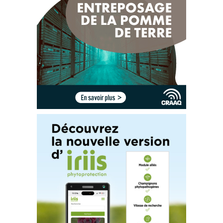
L
e croisement n’affectait pas les tiges de soya
,
un aspect à observer 
L’ensemble des adventices ont été extirpé
e
s  ou  enterré
e
s  par  les 
lors  de  l'intervention  avec  les  doigts  sarcleurs  croisés.
. 
La  vitesse 
doigts   sarcleurs. 
Ajustés
croisés
,   ces   derniers
permettent   de 
d’avancement était de 5
km/h. 
contrôler  les  mauvaises  herbes  sans  créer  de  billon  à  la  base  des 
plants de soya. 
https://youtube.com/shorts/Sl6dQHKwuWQ
L
ien
s
utile
s
:
Fiche technique du CETAB+
:
Les doigts sarcleurs rotatifs
Fiche technique du CETAB+
: Les sarcleurs léger et mi
-
lourd
Fiche
technique du CETAB+
: Systèmes de guidage
Fiche technique du CETAB+
: Séquences de passages
Ce commun
iqué a été rédigé par Murielle Bournival, agronome au CETAB+. 
Les photos sont la contribution de Geneviève Giard,
agronome au CETAB+
. 
La révision linguistique a été réalisée en collaboration avec Julie Anne Wilkinson, agronome M.Sc., agr. CETAB+.
2
de
3