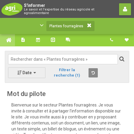
Plantes fourragères
S'informer
Le savoir et l'expertise du réseau agricole et
Le savoir et l'expertise du réseau agricole et
agroalimentaire
agroalimentaire
Plantes fourragères
Filtrer la
Date
recherche
(1)
Mot du pilote
Bienvenue sur le secteur Plantes fourragères. Je vous
invite à consulter et à partager l’information disponible sur
le site. Je vous invite aussi à y contribuer en y proposant
différents contenus, soit un document, un lien, une image,
un texte simple, un billet de blogue, un événement ou une