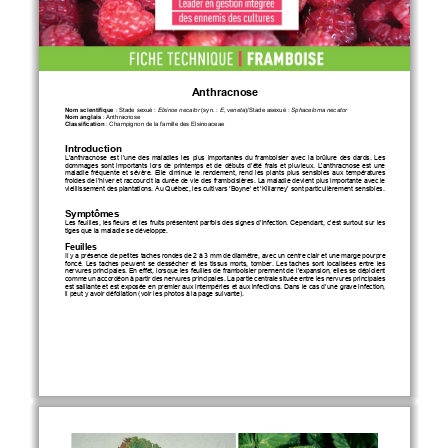
Anthracnose
Nom scientifique
 : Stade sexué 
: 
Elsinoe necator
 (syn.
 : 
E, veneta
)
/Stade asexué 
: 
Sphaceloma necator
Nom anglais
 : Anthracnose 
Classification
 : Champignon de la famille des 
Elsinoaceae
Introduction
L’anthracnose  est  l’une  des  maladies  les  plus  importantes  du  framboisier  avec  la  brûlure  des  dards.  Les  
dommages  sont  importants  lors  de  printemps  et  de  début
s   d’été  frais  et  pluvieux.  L’anthracnose  est  une 
maladie 
fréquente  et  sévère.  Elle  diminue 
le  rendement,  rend  les  plants  plus  sensibles  aux  températures  
froides de l’hiver et raccourcit la durée de vie des framboisières. La maladie devient plus importante avec le 
vieillissement des plantations
. Au Québec, les cultivars ‘
Boyne’
 et   ‘Killarney
’ sont parti
culièrement sensibles. 
Symptômes
Les feuilles, les fleurs et les fruits présentent parfois des signes d’infection. Cependant
, c’est sur
tout
 sur 
les 
tiges que 
la maladie se développe. 
Feuille
s 
Il y a p
résence de petites taches
 rondes
 de 2 à 3
 mm de diamètre, avec un centre clair et une marge pourpre 
foncé.  Les  taches  peuvent  se  dessécher  et  
les  tissus  mort
s,  tomb
er.  Les  taches  sont  localisées  entre  les  
nervures principales.
 En
 effet, lorsque les feuilles de framboisier prennent de l'expansion, elles se déploient 
comme un accordéon à partir des nervures principales. La partie centrale située entre les nervures principales 
est saillante et 
est 
exposée en premier aux intempéries et aux infections. Dans le cas d’une 
grave infection, 
il peut y avoir défoliation 
(voir les
 photos
 à la page suivante
).