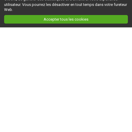
utilisateur. Vous pourrez les désactiver en tout temps dans votre fureteur
Web.
Accepter tous les cookies
Ceci est la version du site en
développement
. Pour la version en
production
, visitez ce
lien
.
AGRI-RÉSEAU
À propos d'Agri-Réseau
S'INFORMER