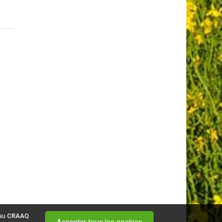
 au
CRAAQ