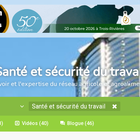
anté et sécurité du trava
voir et l'expertise du réseau agricole et agroalime
Santé et sécurité du travail
3)
Vidéos
(40)
Blogue
(46)