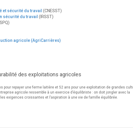
et sécurité du travail
(CNESST)
n sécurité du travail
(IRSST)
NSPQ)
uction agricole (AgriCarrières)
rabilité des exploitations agricoles
s pour repayer une ferme laitière et 52 ans pour une exploitation de grandes cul
treprise agricole ressemble à un exercice d’équilibriste : on doit jongler avec la
les exigences croissantes et l’aspiration à une vie de famille équilibrée.