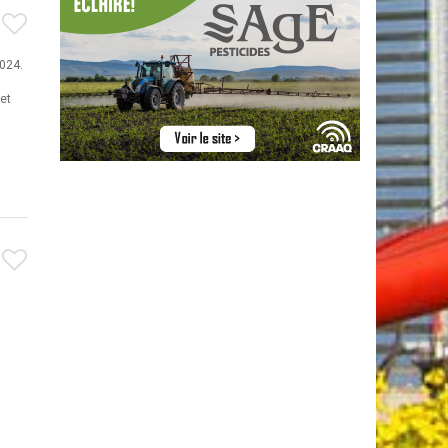
024.
 et