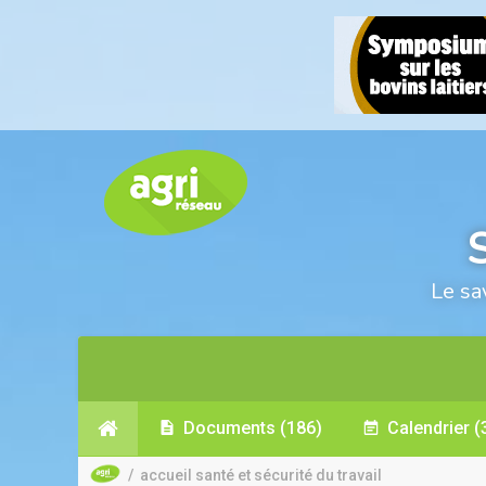
S
Le sa
Documents
(186)
Calendrier
(
/
accueil santé et sécurité du travail