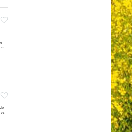
es
 et
ude
nes