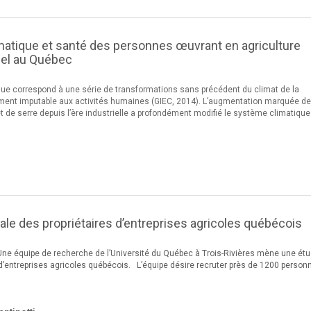
atique et santé des personnes œuvrant en agriculture
réel au Québec
e correspond à une série de transformations sans précédent du climat de la
alement imputable aux activités humaines (GIEC, 2014). L’augmentation marquée d
 de serre depuis l’ère industrielle a profondément modifié le système climatique
ale des propriétaires d’entreprises agricoles québécois
équipe de recherche de l’Université du Québec à Trois-Rivières mène une ét
s d’entreprises agricoles québécois. L’équipe désire recruter près de 1200 person