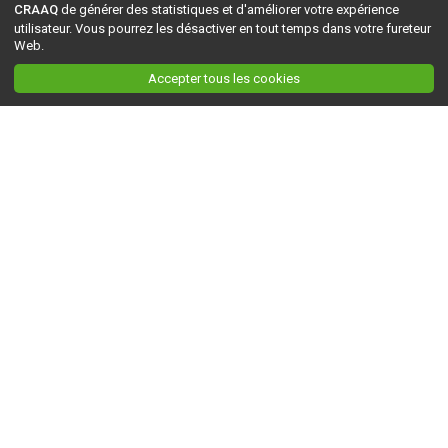
CRAAQ
de générer des statistiques et d'améliorer votre expérience
utilisateur. Vous pourrez les désactiver en tout temps dans votre fureteur
Web.
Accepter tous les cookies
Ceci est la version du site en
développement
. Pour la version en
production
, visitez ce
lien
.
AGRI-RÉSEAU
À propos d'Agri-Réseau