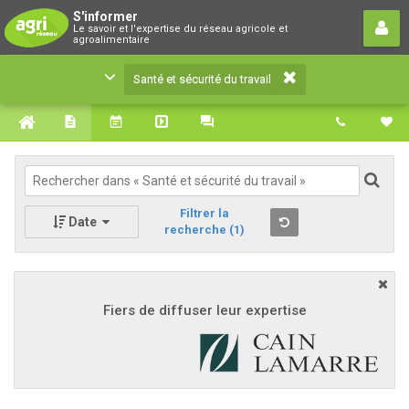
Santé et sécurité du travail
S'informer
Le savoir et l'expertise du réseau agricole et
Le savoir et l'expertise du réseau agricole et
agroalimentaire
agroalimentaire
Santé et sécurité du travail
Filtrer la
Date
recherche
(1)
Fiers de diffuser leur expertise