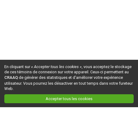
En cliquant sur
« Accepter tous les cookies »
, vous acceptez le stockage
de ces témoins de connexion sur votre appareil. Ceux-ci permettent au
CRAAQ
de générer des statistiques et d'améliorer votre expérience
utilisateur. Vous pourrez les désactiver en tout temps dans votre fureteur
Web.
Accepter tous les cookies
Ceci est la version du site en
développement
. Pour la version en
production
, visitez ce
lien
.