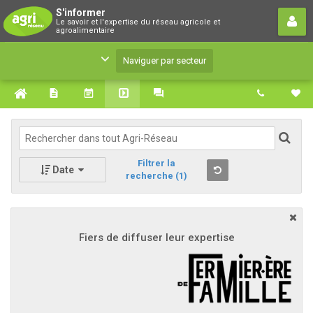
S'informer
S'informer
Le savoir et l'expertise du réseau agricole et
Le savoir et l'expertise du réseau agricole et
agroalimentaire
agroalimentaire
Naviguer par secteur
Filtrer la
Date
recherche
(1)
Fiers de diffuser leur expertise