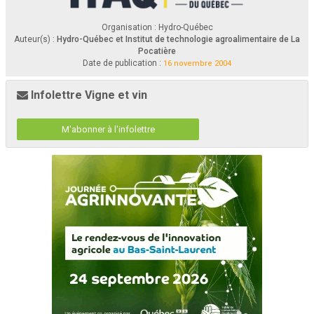
Organisation : Hydro-Québec
Auteur(s) :
Hydro-Québec et Institut de technologie agroalimentaire de La
Pocatière
Date de publication :
16 novembre 2004
Infolettre Vigne et vin
M'abonner à l'infolettre
Table 
des matières
Introduction
2
. . . . . . . . . . . . . . . . . . . . . . . . . . . . . . . . . . . . . . . . . . . . . . 
Les usages 
multiples des moteurs 
en milieu agricole
3
. . . . . . . . . . . . . . . . . . . . . . . . . . . . . . . . . . . . . . . . 
L’in
stallation type moteur-application 
4
. . . . . . . . . . . . . . . . . . 
Le 
choix du moteur électrique efficace
8
L
’application visée
. . . . . . . . . . . . . . . . . . . . . . . . . . . . . . . . . . 
10
Le rend
ement du moteur
. . . . . . . . . . . . . . . . . . . . . . . . . . 
12
L’enviro
nnement
. . . . . . . . . . . . . . . . . . . . . . . . . . . . . . . . . . 
14
Les types de
moteurs
. . . . . . . . . . . . . . . . . . . . . . . . . . . . . 
16
La plaque signalétique
. . . . . . . . . . . . . . . . . . . . . . . . . . . . 