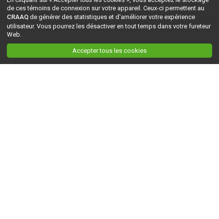
de ces témoins de connexion sur votre appareil. Ceux-ci permettent au
CRAAQ
de générer des statistiques et d'améliorer votre expérience
utilisateur. Vous pourrez les désactiver en tout temps dans votre fureteur
Web.
Accepter tous les cookies
Ceci est la version du site en
développement
. Pour la version en
production
, visitez ce
lien
.
AGRI-RÉSEAU