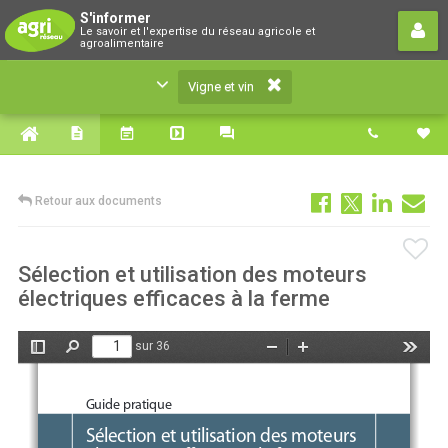
Vigne et vin
S'informer
Le savoir et l'expertise du réseau agricole et
Le savoir et l'expertise du réseau agricole et
agroalimentaire
agroalimentaire
Vigne et vin
Retour aux documents
Sélection et utilisation des moteurs
électriques efficaces à la ferme
sur 36
Afficher/Masquer
Rechercher
Zoom
Zoom
Outils
le
arrière
avant
panneau
latéral
Guide pratique 
Sélection et utilisation des moteurs