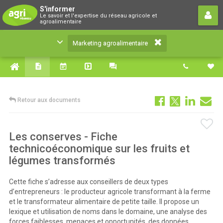
Marketing agroalimentaire
S'informer
Le savoir et l'expertise du réseau agricole et
Le savoir et l'expertise du réseau agricole et
agroalimentaire
agroalimentaire
Marketing agroalimentaire
Retour aux documents
Les conserves - Fiche
technicoéconomique sur les fruits et
légumes transformés
Cette fiche s’adresse aux conseillers de deux types
d’entrepreneurs : le producteur agricole transformant à la ferme
et le transformateur alimentaire de petite taille. Il propose un
lexique et utilisation de noms dans le domaine, une analyse des
forces faiblesses, menaces et opportunités, des données