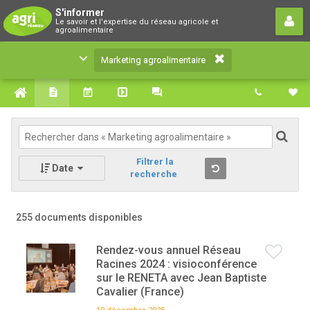
Marketing agroalimentaire
S'informer
Le savoir et l'expertise du réseau agricole et
Le savoir et l'expertise du réseau agricole et
agroalimentaire
agroalimentaire
Marketing agroalimentaire
Filtrer la
Date
recherche
255 documents disponibles
Rendez-vous annuel Réseau
Racines 2024 : visioconférence
sur le RENETA avec Jean Baptiste
Cavalier (France)