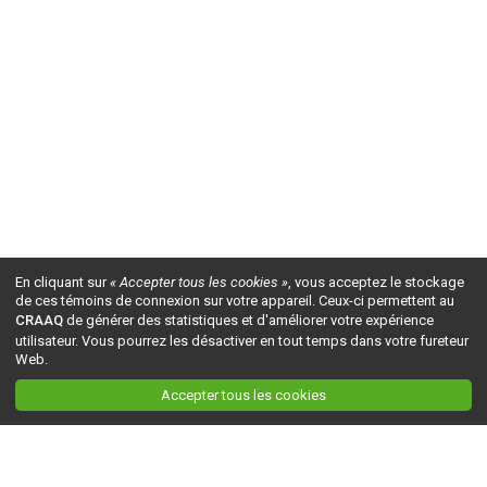
En cliquant sur
« Accepter tous les cookies »
, vous acceptez le stockage
de ces témoins de connexion sur votre appareil. Ceux-ci permettent au
CRAAQ
de générer des statistiques et d'améliorer votre expérience
utilisateur. Vous pourrez les désactiver en tout temps dans votre fureteur
Web.
Accepter tous les cookies
Ceci est la version du site en
développement
. Pour la version en
production
, visitez ce
lien
.