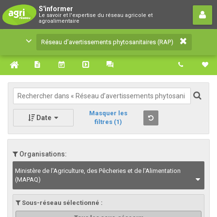
Réseau d’avertissements
S'informer
Le savoir et l'expertise du réseau agricole et
phytosanitaires (RAP)
agroalimentaire
Le savoir et l'expertise du réseau agricole et
Réseau d’avertissements phytosanitaires (RAP)
agroalimentaire
Masquer les
Date
filtres
(1)
Organisations:
Ministère de l'Agriculture, des Pêcheries et de l'Alimentation
(MAPAQ)
Sous-réseau sélectionné :