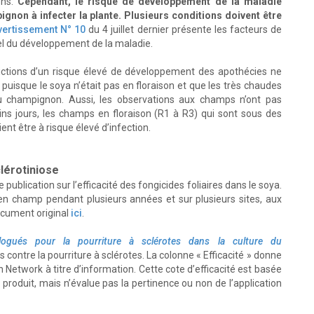
ons.
Cependant, le risque de développement de la maladie
gnon à infecter la plante. Plusieurs conditions doivent être
vertissement N° 10
du 4 juillet dernier présente les facteurs de
éel du développement de la maladie.
édictions d’un risque élevé de développement des apothécies ne
puisque le soya n’était pas en floraison et que les très chaudes
 champignon. Aussi, les observations aux champs n’ont pas
ins jours, les champs en floraison (R1 à R3) qui sont sous des
nt être à risque élevé d’infection.
clérotiniose
ublication sur l’efficacité des fongicides foliaires dans le soya.
 en champ pendant plusieurs années et sur plusieurs sites, aux
ocument original
ici
.
ologués pour la pourriture à sclérotes dans la culture du
ontre la pourriture à sclérotes. La colonne « Efficacité » donne
n Network à titre d’information. Cette cote d’efficacité est basée
 produit, mais n’évalue pas la pertinence ou non de l’application