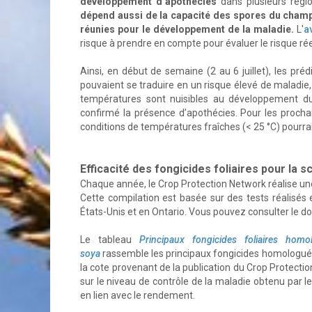
développement d’apothécies
dans plusieurs régi
dépend aussi de la capacité des spores du champi
réunies pour le développement de la maladie.
L'
a
risque à prendre en compte pour évaluer le risque r
Ainsi, en début de semaine (2 au 6 juillet), les pr
pouvaient se traduire en un risque élevé de maladie, 
températures sont nuisibles au développement du
confirmé la présence d’apothécies. Pour les procha
conditions de températures fraîches (< 25 °C) pourraie
Efficacité des fongicides foliaires pour la s
Chaque année, le Crop Protection Network réalise une p
Cette compilation est basée sur des tests réalisés
États-Unis et en Ontario. Vous pouvez consulter le d
Le tableau
Principaux fongicides foliaires hom
soya
rassemble les principaux fongicides homologués c
la cote provenant de la publication du Crop Protectio
sur le niveau de contrôle de la maladie obtenu par le
en lien avec le rendement.