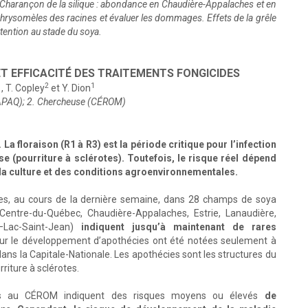
s. Charançon de la silique : abondance en Chaudière-Appalaches et en
 chrysomèles des racines et évaluer les dommages. Effets de la grêle
ttention au stade du soya.
ET EFFICACITÉ DES TRAITEMENTS FONGICIDES
1
2
1
, T. Copley
et Y. Dion
PAQ); 2. Chercheuse (CÉROM)
La floraison (R1 à R3) est la période critique pour l’infection
se (pourriture à sclérotes). Toutefois, le risque réel dépend
 la culture et des conditions agroenvironnementales.
otes, au cours de la dernière semaine, dans 28 champs de soya
, Centre-du-Québec, Chaudière-Appalaches, Estrie, Lanaudière,
–Lac-Saint-Jean)
indiquent jusqu’à maintenant de rares
sur le développement d’apothécies ont été notées seulement à
ans la Capitale-Nationale. Les apothécies sont les structures du
riture à sclérotes.
pés au CÉROM indiquent des risques moyens ou élevés
de