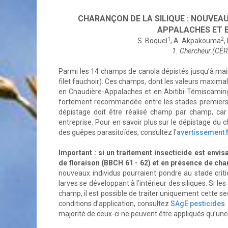
CHARANÇON DE LA SILIQUE : NOUVEA
APPALACHES ET E
1
2
S. Boquel
, A. Akpakouma
,
1. Chercheur (C
Parmi les 14 champs de canola dépistés jusqu’à main
filet fauchoir). Ces champs, dont les valeurs maximal
en Chaudière-Appalaches et en Abitibi-Témiscaming
fortement recommandée entre les stades premiers b
dépistage doit être réalisé champ par champ, car
entreprise. Pour en savoir plus sur le dépistage du c
des guêpes parasitoïdes, consultez l'
avertissement 
Important : si un traitement insecticide est envis
de floraison (BBCH 61 - 62) et en présence de ch
nouveaux individus pourraient pondre au stade criti
larves se développant à l’intérieur des siliques. Si les
champ, il est possible de traiter uniquement cette se
conditions d’application, consultez
SAgE pesticides
majorité de ceux-ci ne peuvent être appliqués qu’une 