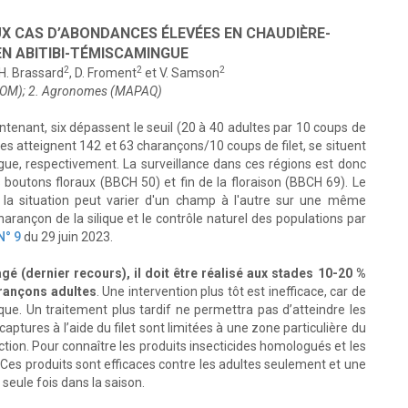
UX CAS D’ABONDANCES ÉLEVÉES EN CHAUDIÈRE-
N ABITIBI-TÉMISCAMINGUE
2
2
2
 H. Brassard
, D. Froment
et V. Samson
ÉROM); 2. Agronomes (MAPAQ)
tenant, six dépassent le seuil (20 à 40 adultes par 10 coups de
es atteignent 142 et 63 charançons/10 coups de filet, se situent
ue, respectivement. La surveillance dans ces régions est donc
outons floraux (BBCH 50) et fin de la floraison (BBCH 69). Le
 la situation peut varier d'un champ à l'autre sur une même
harançon de la silique et le contrôle naturel des populations par
N° 9
du 29 juin 2023.
agé (dernier recours), il doit être réalisé aux stades 10-20 %
arançons adultes
. Une intervention plus tôt est inefficace, car de
que. Un traitement plus tardif ne permettra pas d’atteindre les
 captures à l’aide du filet sont limitées à une zone particulière du
ction. Pour connaître les produits insecticides homologués et les
. Ces produits sont efficaces contre les adultes seulement et une
seule fois dans la saison.