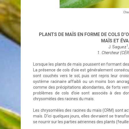
Char
PLANTS DE MAÏS EN FORME DE COLS D’O
MAÏS ET ÉV
1
J. Saguez
1. Chercheur (C
Lorsque les plants de maïs poussent en formant des co
La présence de cols d’oie est généralement consécuti
sont couchés vers le sol, puis ont repris leur croi
système racinaire affaibli ou un moins bon ancrag
comme des précipitations abondantes, de forts vent
problèmes de cols d’oie sont associés à des do
chrysomèles des racines du maïs.
Les chrysomèles des racines du maïs (CRM) sont actu
maïs. D’ici quelques jours, elles devraient se transf
se nourrir sur les parties aériennes des plants (feuil