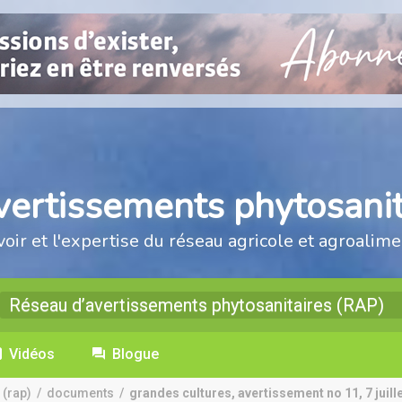
vertissements phytosanit
voir et l'expertise du réseau agricole et agroalime
Réseau d’avertissements phytosanitaires (RAP)
Vidéos
Blogue
 (rap)
/
documents
/
grandes cultures, avertissement no 11, 7 juille