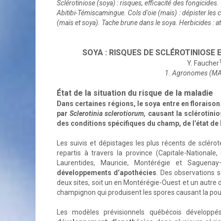
Sclérotiniose (soya) : risques, efficacité des fongicide
Abitibi-Témiscamingue. Cols d'oie (maïs) : dépister les
(maïs et soya). Tache brune dans le soya. Herbicides : a
SOYA : RISQUES DE SCLÉROTINIOSE 
Y. Faucher
1. Agronomes (MA
État de la situation du risque de la maladie
Dans certaines régions, le soya entre en floraison. 
par
Sclerotinia sclerotiorum,
causant la sclérotinio
des conditions spécifiques du champ, de l’état de
Les suivis et dépistages les plus récents de sclér
repartis à travers la province (Capitale-Nationale
Laurentides, Mauricie, Montérégie et Saguenay
développements d’apothécies
. Des observations 
deux sites, soit un en Montérégie-Ouest et un autre d
champignon qui produisent les spores causant la pour
Les modèles prévisionnels québécois dévelop