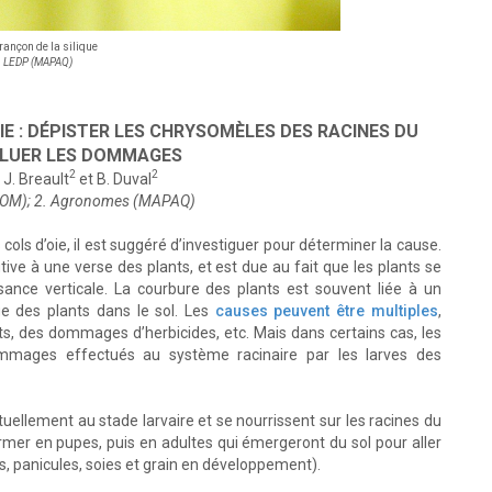
ançon de la silique
LEDP (MAPAQ)
IE : DÉPISTER LES CHRYSOMÈLES DES RACINES DU
ALUER LES DOMMAGES
2
2
, J. Breault
et B. Duval
ÉROM); 2. Agronomes (MAPAQ)
ls d’oie, il est suggéré d’investiguer pour déterminer la cause.
ve à une verse des plants, et est due au fait que les plants se
ssance verticale. La courbure des plants est souvent liée à un
e des plants dans le sol. Les
causes peuvent être multiples
,
s, des dommages d’herbicides, etc. Mais dans certains cas, les
mmages effectués au système racinaire par les larves des
ellement au stade larvaire et se nourrissent sur les racines du
ormer en pupes, puis en adultes qui émergeront du sol pour aller
les, panicules, soies et grain en développement).