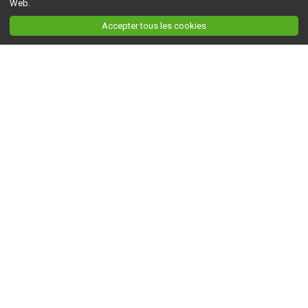
Web.
Accepter tous les cookies
Ceci est la version du site en
développement
. Pour la version en
production
, visitez ce
lien
.
AGRI-RÉSEAU
À propos d'Agri-Réseau
S'INFORMER
Politique éditoriale