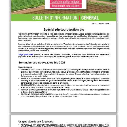
N° 
2
, 
19 juin 
202
6
Spécial phytoprotection bio
Ce bulletin d’information présente la liste des 
produits p
hytosanitaires à usage agricole
homologués 
dans
les 
cultures  horticoles 
au  Canada  et 
acceptés  par  les  organismes  de  certification  biologique
.
Les  produits 
homologués pour usage domestique ne sont pas interdits pour l’utilisation commerciale, mais ils ne sont pas inclus 
dans cette liste.
La mise à jour de ce bulletin est faite annuellement. Toutefois, des changements d’étiquette, des ajouts et 
des retraits de produits peuvent être faits entre les mises à jour. C’est pourquoi il est du devoir du détenteur 
du certificat biologique de 
faire approuver annuellement tous ses intrants 
auprès de son organisme de 
certification
,
avant l
eur 
utilisation.
SAgE  pesticides
permet
,
à  l’aide  des 
critères  optionnels
, 
d’effectuer
une  recherche  de  traitements 
phytosanitaires avec les produits biologiques
seulement, grâce au moteur de recherche avancé
.
Sommaire des nouveautés 
bio 
202
6
N
o
uveautés
•
DIPLOMAT 5SC (32918)
(s
el de zinc de
la
polyoxine D
)
:
homologué contre plusieurs maladies 
dans le 
ginseng, la pomme de terre, la laitue, l’épinard, le sous
-
groupe 5A (tiges et feuilles pommées de 
Brassica
), 
le groupe de culture 8
-
09 (légumes
-
fruits), le groupe de culture 9 (cucurbitacées), les fruits à pépins, les 
fruits à noyau et les petits fruits. 
•
HOMEPLATE TUEUR TOTAL DE V
E
G
E
TATION (35716)
(acide caprique et acide caprylique) 
: 
h
erbicide 
homologué pour lutter contre les 
graminées et les 
mauvaises à feuilles larges
, les algues et les mousses
dans tous les groupes de cultures
, en serre et en champ
.
•
RECOIL (35373)
(huile minérale) 
: homologué contre le blanc, les pucerons, les tétranyques, les aleurodes 
et les thrips dans plusieurs cultures, de serre et de champ.
•
PLUTEX (34785)
(granulo
virus de 
Plutella xylostella
(PlxyGV) (isolat GC
-
0020)
) 
:
pour la suppression de 
la fausse
-
teigne des crucifères
.
•
PROBLAD 
BIOFUNGICIDE 
(34050)
(polypeptide BLAD)
:
homologué dans plusieurs cultures en champ 
et en serre contre 
la moisissure grise, le blanc et la pourriture brune
.
U
sages ajoutés aux étiquettes
•
ASPERELLO T34
BIOCONTROL
(30229)
: Ajout de la pomme de terre contre 
Rhizoctonia solani
. Ajout 
du groupe des Légumes
-
fruits (8
-
09) et des Petits fruits (13
-
07) en serre contre la moisissure grise (
Botrytis 