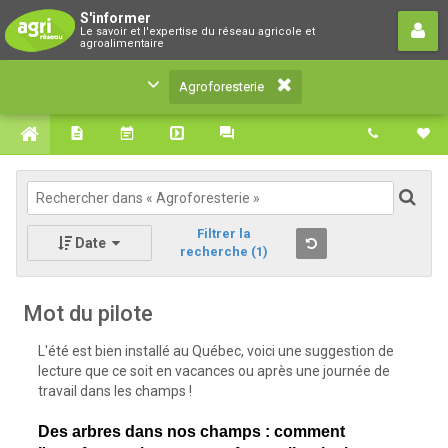
Agroforesterie
S'informer
Le savoir et l'expertise du réseau agricole et
Le savoir et l'expertise du réseau agricole et
agroalimentaire
agroalimentaire
Agroforesterie
Filtrer la
Date
recherche
(1)
Mot du pilote
L'été est bien installé au Québec, voici une suggestion de
lecture que ce soit en vacances ou après une journée de
travail dans les champs !
Des arbres dans nos champs : comment