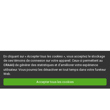
En cliquant sur
« Accepter tous les cookies »
, vous acceptez le stockage
de ces témoins de connexion sur votre appareil. Ceux-ci permettent au
CRAAQ
de générer des statistiques et d'améliorer votre expérience
utilisateur. Vous pourrez les désactiver en tout temps dans votre fureteur
Web.
Accepter tous les cookies
Ceci est la version du site en
développement
. Pour la version en
production
, visitez ce
lien
.