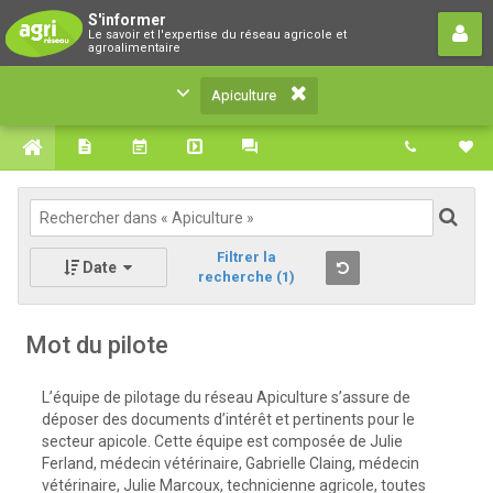
Apiculture
S'informer
Le savoir et l'expertise du réseau agricole et
Le savoir et l'expertise du réseau agricole et
agroalimentaire
agroalimentaire
Apiculture
Filtrer la
Date
recherche
(1)
Mot du pilote
L’équipe de pilotage du réseau Apiculture s’assure de
déposer des documents d’intérêt et pertinents pour le
secteur apicole. Cette équipe est composée de Julie
Ferland, médecin vétérinaire, Gabrielle Claing, médecin
vétérinaire, Julie Marcoux, technicienne agricole, toutes